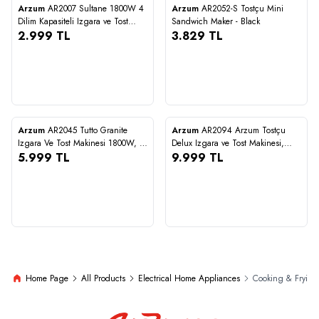
Arzum
AR2007 Sultane 1800W 4
Arzum
AR2052-S Tostçu Mini
Compare
Compare
Dilim Kapasiteli Izgara ve Tost
Sandwich Maker - Black
Makinesi, 180° Açılır Gövde,
2.999
TL
3.829
TL
Kırmızı
2.999
3.829
STOĞA GELİNCE HABER VER
STOĞA GELİNCE HABER VER
+2
Arzum
AR2045 Tutto Granite
Arzum
AR2094 Arzum Tostçu
Compare
Compare
Izgara Ve Tost Makinesi 1800W, 4
Delux Izgara ve Tost Makinesi,
Dilim Kapasiteli, Siyah
5.999
TL
Sorgül Buğdayı
9.999
TL
5.999
9.999
Home Page
All Products
Electrical Home Appliances
Cooking & Frying