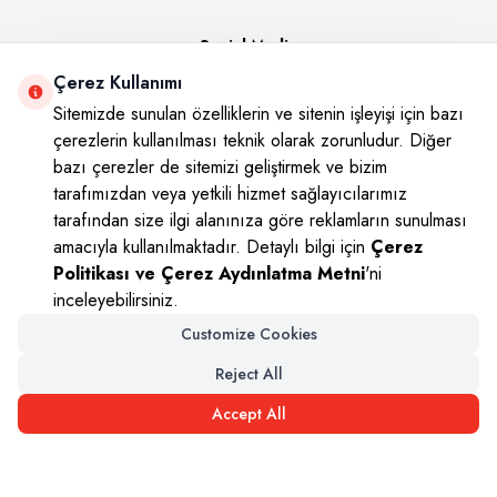
Social Media
Çerez Kullanımı
Instagram
Youtube
Facebook
Twitter
Sitemizde sunulan özelliklerin ve sitenin işleyişi için bazı
çerezlerin kullanılması teknik olarak zorunludur. Diğer
bazı çerezler de sitemizi geliştirmek ve bizim
tarafımızdan veya yetkili hizmet sağlayıcılarımız
tarafından size ilgi alanınıza göre reklamların sunulması
amacıyla kullanılmaktadır. Detaylı bilgi için
Çerez
Politikası ve Çerez Aydınlatma Metni
'ni
inceleyebilirsiniz.
Customize Cookies
Arzum
Reject All
Accept All
T
-Soft
|
Premium