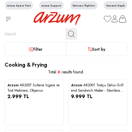
Arzum Spare Part
Arzum Support
Yatırımcı İlişkileri
Garanti Kaydı
My Favorites
My Account
My Cart
Filter
Sort by
Cooking & Frying
Total
6
results found.
+2
Arzum
AR2007 Sultane Izgara ve
Arzum
AR2001 Tostçu Delux Grill
Compare
Compare
Tost Makinesi, Okyanus
and Sandwich Maker - Stainless
2.999
TL
Steel
9.999
TL
2.999
9.999
STOĞA GELİNCE HABER VER
+2
+3