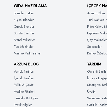
GIDA HAZIRLAMA
İÇECEK H
Blender Setleri
Arzum Okka
Kişisel Blender
Türk Kahvesi M
Çubuk Blender
Filtre Kahve M
Sürahi Blender
Espresso Makin
Stand Mikserler
Çay Makineler
Tost Makineleri
Su Isıtıcılar
Mini ve Midi Fırınlar
Kahve Öğütüc
ARZUM BLOG
YARDIM
Yemek Tarifleri
Garanti Şartla
İçecek Tarifleri
İade ve Değiş
Evlilik & Çeyiz
Sipariş ve Tes
Hediye Fikirleri
Üyelik
Temizlik & Hijyen
Satınalma Reh
Pratik Bilgiler
Gizlilik Politik