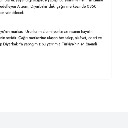
oğun olarak yaşandığı bölgede yaptığı bu yatırımla hem istihdama
 hedefleyen Arzum, Diyarbakır’daki çağrı merkezinde 0850
en yönetilecek.
ye’nin markası. Ürünlerimizle milyonlarca insanın hayatını
in sesidir. Çağrı merkezine ulaşan her talep, şikâyet, öneri ve
ip Diyarbakır’a yaptığımız bu yatırımla Türkiye’nin en önemli