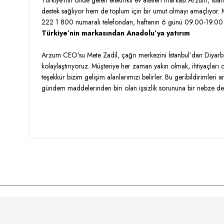
Türkiye’nin önde gelen elektrikli ev aletleri markası Arzum, İst
destek sağlıyor hem de toplum için bir umut olmayı amaçlıyor
222 1 800 numaralı telefondan, haftanın 6 günü 09.00-19.00 s
Türkiye’nin markasından Anadolu’ya yatırım
Arzum CEO’su Mete Zadil, çağrı merkezini İstanbul’dan Diyarbakı
kolaylaştırıyoruz. Müşteriye her zaman yakın olmak, ihtiyaçları 
teşekkür bizim gelişim alanlarımızı belirler. Bu geribildirimler
gündem maddelerinden biri olan işsizlik sorununa bir nebze de