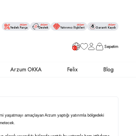
Yedek Parça
Destek
Yatırımcı İlişkileri
Garanti Kaydı
Sepetim
Favorilerim
Hesabım
Arzum OKKA
Felix
Blog
imi yaşatmayı
amaçlayan Arzum yaptığı yatırımla bölgedeki
yönetecek.