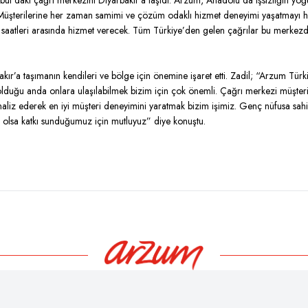
anbul’daki çağrı merkezini Diyarbakır’a taşıdı. Arzum, Anadolu’da işsizliğin y
. Müşterilerine her zaman samimi ve çözüm odaklı hizmet deneyimi yaşatmayı
aatleri arasında hizmet verecek. Tüm Türkiye’den gelen çağrılar bu merkezd
r’a taşımanın kendileri ve bölge için önemine işaret etti. Zadil; “Arzum Türki
olduğu anda onlara ulaşılabilmek bizim için çok önemli. Çağrı merkezi müşterin
i analiz ederek en iyi müşteri deneyimini yaratmak bizim işimiz. Genç nüfusa sah
 olsa katkı sunduğumuz için mutluyuz” diye konuştu.