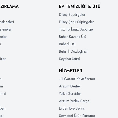
AZIRLAMA
EV TEMİZLİĞİ & ÜTÜ
Dikey Süpürgeler
akineleri
Dikey Şarjlı Süpürgeler
akineleri
Toz Torbasız Süpürge
eleri
Buhar Kazanlı Ütü
i
Buharlı Ütü
Buharlı Düzleştirici
üler
Seyahat Ütüsü
HİZMETLER
rı
+1 Garanti Kayıt Formu
im
Arzum Destek
limat
Yetkili Servisler
Arzum Yedek Parça
beri
Evden Eve Servis
ası
Servisteki Ürün Durumu