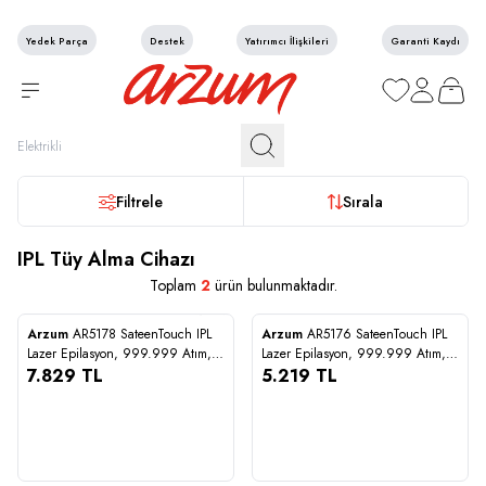
Yedek Parça
Destek
Yatırımcı İlişkileri
Garanti Kaydı
Favorilerim
Hesabım
Sepetim
Filtrele
Sırala
IPL Tüy Alma Cihazı
Toplam
2
ürün bulunmaktadır.
STOĞA GELİNCE HABER VER
Arzum
AR5178 SateenTouch IPL
Arzum
AR5176 SateenTouch IPL
Karşılaştır
Karşılaştır
Lazer Epilasyon, 999.999 Atım,
Lazer Epilasyon, 999.999 Atım,
Evde Tüy Alma, Soğutmalı, 5
7.829
TL
Evde Tüy Alma, Soğutmalı, 5
5.219
TL
Kademe, Cilt Sensörü
Kademe, Otomatik Mod
7.829
5.219