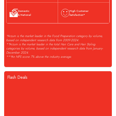
Domestic
High Customer
& National
Satisfaction*
*Arzum is the market leader in the Food Preparation category by volume,
based on independent research data from 2009-2024.
**Arzum is the market leader in the total Hair Care and Hair Styling
categories by volume, based on independent research data from January-
December 2024.
***An NPS score 7% above the industry average.
Flash Deals
STOĞA GELİNCE HABER VER
Arzum
AR1061 Vacuumix
Arzum
AR3129 Deminde Çay
Compare
Compare
Vacuum Power Blender - Black
Makinesi 1800W, 1 L Demlik
6.999
TL
Kapasitesi, Inox
3.299
TL
6.999
3.299