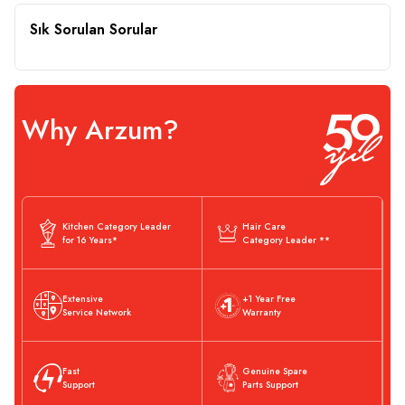
Sık Sorulan Sorular
Why Arzum?
Kitchen Category Leader
Hair Care
for 16 Years*
Category Leader **
Extensive
+1 Year Free
Service Network
Warranty
Fast
Genuine Spare
Support
Parts Support