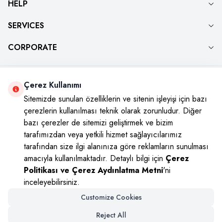
HELP
SERVICES
CORPORATE
Çerez Kullanımı
Social Media
Sitemizde sunulan özelliklerin ve sitenin işleyişi için bazı
Instagram
Youtube
Facebook
Twitter
çerezlerin kullanılması teknik olarak zorunludur. Diğer
bazı çerezler de sitemizi geliştirmek ve bizim
tarafımızdan veya yetkili hizmet sağlayıcılarımız
tarafından size ilgi alanınıza göre reklamların sunulması
amacıyla kullanılmaktadır. Detaylı bilgi için
Çerez
Politikası ve Çerez Aydınlatma Metni
'ni
inceleyebilirsiniz.
Customize Cookies
Reject All