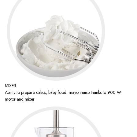
MIXER
Ability to prepare cakes, baby food, mayonnaise thanks to 900 W
motor and mixer