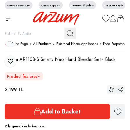
Arzum Spare Part
Arzum Support
Yatırımcı İlişkileri
Garanti Kaydı
My Favorites
My Account
My Cart
Share
Home Page
All Products
Electrical Home Appliances
Food Preparation
Arzum
AR1108-S Smarty Neo Hand Blender Set - Black
Add to Favorite
Product features
2.199
TL
Share
Add to Basket
Add to F
2
İş günü
içinde kargoda.