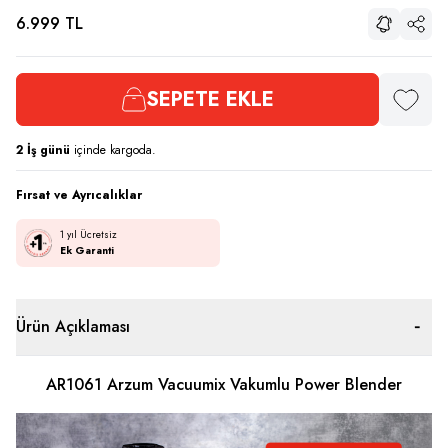
6.999
TL
Paylaş
SEPETE EKLE
Favoriye
2
İş günü
içinde kargoda.
Fırsat ve Ayrıcalıklar
1 yıl Ücretsiz
Ek Garanti
Ürün Açıklaması
AR1061 Arzum Vacuumix Vakumlu Power Blender