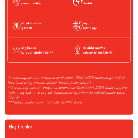
parça desteği
Destek
+1 yıl ücretsiz
Yaygın
garanti
servis ağı
Saç bakım
16 yıldır mutfak
kategorisinde lider**
kategorisinin lideri*
*Arzum bağımsız bir araştırma kuruluşunun 2009-2024 datasına göre Gıda
Hazırlama kategorisinde adetsel bazda pazar lideridir.
**Arzum bağımsız bir araştırma kurumunun Ocak-Aralık 2024 datasına göre
toplam saç bakım ve saç şekillendirme kategorilerinde adetsel bazda pazar
lideridir.
***Sektör ortalamasının %7 üstünde NPS skoru
Flaş Ürünler
+2