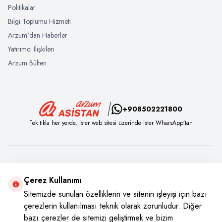
Politikalar
Bilgi Toplumu Hizmeti
Arzum'dan Haberler
Yatırımcı İlişkileri
Arzum Bülten
+908502221800
Tek tıkla her yerde, ister web sitesi üzerinde ister WharsApp’tan
Sosyal Medya
Çerez Kullanımı
Instagram
Youtube
Facebook
Twitter
Sitemizde sunulan özelliklerin ve sitenin işleyişi için bazı
çerezlerin kullanılması teknik olarak zorunludur. Diğer
bazı çerezler de sitemizi geliştirmek ve bizim