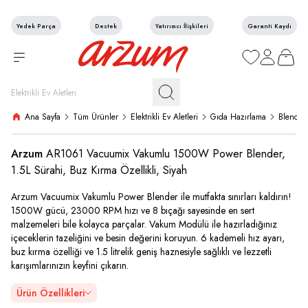
Yedek Parça
Destek
Yatırımcı İlişkileri
Garanti Kaydı
Favorilerim
Hesabım
Sepetim
Ana Sayfa
Tüm Ürünler
Elektrikli Ev Aletleri
Gıda Hazırlama
Blender
Arzum
AR1061 Vacuumix Vakumlu 1500W Power Blender,
1.5L Sürahi, Buz Kırma Özellikli, Siyah
Arzum Vacuumix Vakumlu Power Blender ile mutfakta sınırları kaldırın!
1500W gücü, 23000 RPM hızı ve 8 bıçağı sayesinde en sert
malzemeleri bile kolayca parçalar. Vakum Modülü ile hazırladığınız
içeceklerin tazeliğini ve besin değerini koruyun. 6 kademeli hız ayarı,
buz kırma özelliği ve 1.5 litrelik geniş haznesiyle sağlıklı ve lezzetli
karışımlarınızın keyfini çıkarın.
Ürün Özellikleri