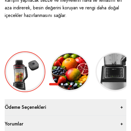
Karışım yapılacak sebze ve meyvelerin hava ile temasını en
İş
aza indirerek, besin değerini koruyan ve rengi daha doğal
ve
içecekler hazırlanmasını sağlar.
Ödeme Seçenekleri
Yorumlar