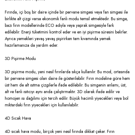
Fırında, içi boş bir daire içinde bir pervane simgesi veya fan simgesi ile
birlikte alt çizgi varsa ekonomik fanlı modu temsil etmektedir. Bu simge,
bazı fırın modellerinde ECO adıyla veya yaprak simgesiyle fark
edilebilir. Enerji tüketimini kontrol eder ve en iyi pişirme süresini belirler.
Ayrıca yemekleri yavaş yavaş pişirirken tam kıvamında yemek
hazırlamanıza da yardım eder.
3D Pişirme Modu
3D pişirme modu, yeni nesil fırınlarda sıkça kullanılır. Bu mod, ortasında
bir pervane simgesi olan daire ile gösterilebilir. Fırın modeline göre hem
üst hem de alt ısıtma çizgilerle ifade edilebilir. Bu simgenin anlamı, üst,
alt ve fanlı ısıtıcıyı aynı anda çalıştırmaktır. 3D olarak ifade edilir ve
homojen ısı dağılımı için tercih edilir. Büyük hacimli yiyecekleri veya bol
miktardaki fırın yiyecekleri için kullanılabilir.
4D Sıcak Hava
4D sıcak hava modu, birçok yeni nesil fırında dikkat çeker. Fırın