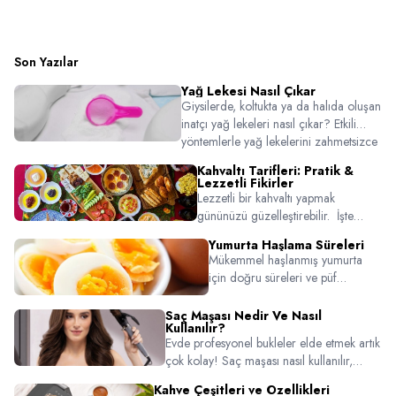
Son Yazılar
Yağ Lekesi Nasıl Çıkar
Giysilerde, koltukta ya da halıda oluşan
inatçı yağ lekeleri nasıl çıkar? Etkili
yöntemlerle yağ lekelerini zahmetsizce
temizlemek için bu pratik temizlik
Kahvaltı Tarifleri: Pratik &
rehberine göz atın!
Lezzetli Fikirler
Lezzetli bir kahvaltı yapmak
gününüzü güzelleştirebilir. İşte
kahvaltılarınızı çok daha keyifli
Yumurta Haşlama Süreleri
yapacak birbirinden özel pratik ve
Mükemmel haşlanmış yumurta
lezzetli tarifler!
için doğru süreleri ve püf
noktaları öğrenin! Rafadan, orta
veya katı kıvam için pratik ipuçları.
Saç Maşası Nedir Ve Nasıl
Kullanılır?
Evde profesyonel bukleler elde etmek artık
çok kolay! Saç maşası nasıl kullanılır,
hangi ürünler tercih edilmeli ve uygulama
Kahve Çeşitleri ve Özellikleri