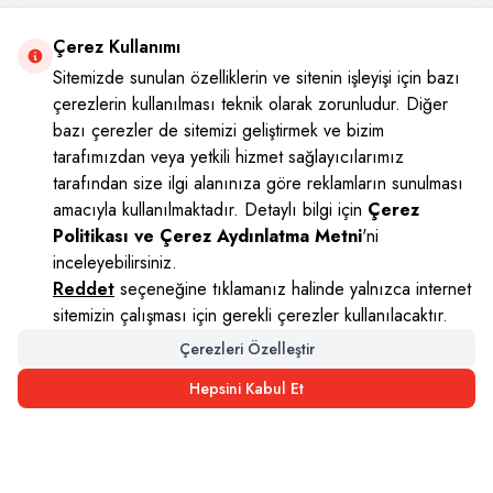
+908502221800
Çerez Kullanımı
Tek tıkla her yerde, ister web sitesi üzerinde ister WharsApp’tan
Sitemizde sunulan özelliklerin ve sitenin işleyişi için bazı
çerezlerin kullanılması teknik olarak zorunludur. Diğer
bazı çerezler de sitemizi geliştirmek ve bizim
tarafımızdan veya yetkili hizmet sağlayıcılarımız
Sosyal Medya
tarafından size ilgi alanınıza göre reklamların sunulması
Instagram
Youtube
Facebook
Twitter
amacıyla kullanılmaktadır. Detaylı bilgi için
Çerez
Politikası ve Çerez Aydınlatma Metni
'ni
inceleyebilirsiniz.
Reddet
seçeneğine tıklamanız halinde yalnızca internet
sitemizin çalışması için gerekli çerezler kullanılacaktır.
Çerezleri Özelleştir
Hepsini Kabul Et
Arzum
Etbis Kayıtlıdır