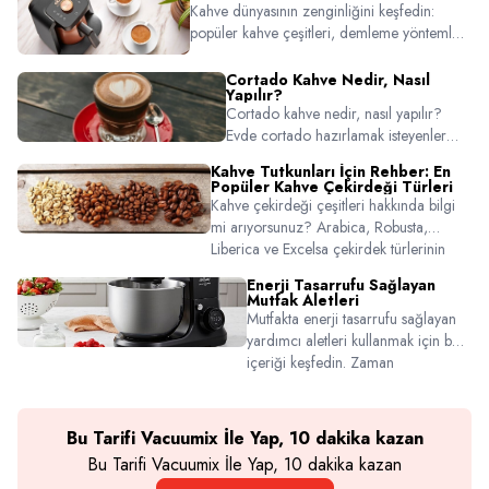
sırasında nelere dikkat edilmeli gibi tüm
Kahve dünyasının zenginliğini keşfedin:
püf noktalarını bu rehberde keşfedin.
popüler kahve çeşitleri, demleme yöntemleri
ve damak zevkinize uygun seçim ipuçları bu
içerikte. Arzum kahve makineleriyle evde
Cortado Kahve Nedir, Nasıl
Yapılır?
barista kalitesinde kahveler hazırlamanın
Cortado kahve nedir, nasıl yapılır?
keyfini yaşayın.
Evde cortado hazırlamak isteyenler
için espresso-süt oranından sunum
Kahve Tutkunları İçin Rehber: En
önerilerine kadar detaylı rehber.
Popüler Kahve Çekirdeği Türleri
Cortado tarifi için tıklayın!
Kahve çekirdeği çeşitleri hakkında bilgi
mi arıyorsunuz? Arabica, Robusta,
Liberica ve Excelsa çekirdek türlerinin
farklarını, tat profillerini ve hangi damak
Enerji Tasarrufu Sağlayan
zevkine uygun olduklarını keşfedin.
Mutfak Aletleri
Mutfakta enerji tasarrufu sağlayan
yardımcı aletleri kullanmak için bu
içeriği keşfedin. Zaman
kazandıran, bütçe koruyan ürünler
burada!
Bu Tarifi Vacuumix İle Yap, 10 dakika kazan
Bu Tarifi Vacuumix İle Yap, 10 dakika kazan