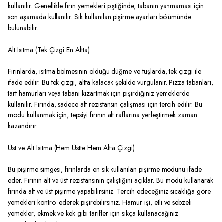
kullanılır. Genellikle fırın yemekleri piştiğinde, tabanın yanmaması için
son aşamada kullanılır. Sık kullanılan pişirme ayarları bölümünde
bulunabilir.
Alt Isıtma (Tek Çizgi En Altta)
Fırınlarda, ısıtma bölmesinin olduğu düğme ve tuşlarda, tek çizgi ile
ifade edilir. Bu tek çizgi, altta kalacak şekilde vurgulanır. Pizza tabanları,
tart hamurları veya tabanı kızartmak için pişirdiğiniz yemeklerde
kullanılır. Fırında, sadece alt rezistansın çalışması için tercih edilir. Bu
modu kullanmak için, tepsiyi fırının alt raflarına yerleştirmek zaman
kazandırır.
Üst ve Alt Isıtma (Hem Üstte Hem Altta Çizgi)
Bu pişirme simgesi, fırınlarda en sık kullanılan pişirme modunu ifade
eder. Fırının alt ve üst rezistansının çalıştığını açıklar. Bu modu kullanarak
fırında alt ve üst pişirme yapabilirsiniz. Tercih edeceğiniz sıcaklığa göre
yemekleri kontrol ederek pişirebilirsiniz. Hamur işi, etli ve sebzeli
yemekler, ekmek ve kek gibi tarifler için sıkça kullanacağınız