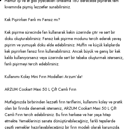
Hamur işi ve et gibi yiyecekleri ortalama 180 derecede pişirerek tam
kıvamında pişmiş lezzetler sunabilirsiniz.
Kek Pişirirken Fanlı mı Fansız mı?
Kek pişirme sürecinde fan kullanarak kekin üzerinde çıtır ve sert bir
doku oluşturabilirsiniz. Fansız kek pişirme modunu tercih ederek yavaş
pişirim ve yumuşak doku elde edebilirsiniz. Muffin ve küçük kalıplarda
kek pişirirken fansız fırın kullanabilirsiniz. Ancak büyük ve geniş bir kek
kalıbı kullanıyorsanız veya üzerinde sert bir tabaka oluşturmak isterseniz,
fanlı pişirmeyi tercih edebilirsiniz.
Kullanımı Kolay Mini Fırın Modelleri Arzum’da!
ARZUM Cookart Maxi 50 L Çift Camlı Fırın
Mutfağınızda birbirinden lezzetli fırın tariflerini, kullanımı kolay ve pratik
olan bir fırında denemek isterseniz,
ARZUM Cookart Maxi 50 L Çift
Camlı Fırın
tercih edebilirsiniz. Bu fırın herkese ve her yaşa hitap
etmekte. Yemeklerinizi sanata dönüştürebileceğiniz, farklı tepsilerde
çeşitli yemekler hazırlayabileceğiniz bir fırın modeli olarak karşınızda.