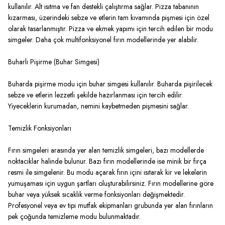
kullanılır. Alt ısıtma ve fan destekli çalıştırma sağlar. Pizza tabanının
kızarması, üzerindeki sebze ve etlerin tam kıvamında pişmesi için özel
olarak tasarlanmıştır. Pizza ve ekmek yapımı için tercih edilen bir modu
simgeler. Daha çok multifonksiyonel fırın modellerinde yer alabilir.
Buharlı Pişirme (Buhar Simgesi)
Buharda pişirme modu için buhar simgesi kullanılır. Buharda pişirilecek
sebze ve etlerin lezzetli şekilde hazırlanması için tercih edilir.
Yiyeceklerin kurumadan, nemini kaybetmeden pişmesini sağlar.
Temizlik Fonksiyonları
Fırın simgeleri arasında yer alan temizlik simgeleri, bazı modellerde
noktacıklar halinde bulunur. Bazı fırın modellerinde ise minik bir fırça
resmi ile simgelenir. Bu modu açarak fırın içini ısıtarak kir ve lekelerin
yumuşaması için uygun şartları oluşturabilirsiniz. Fırın modellerine göre
buhar veya yüksek sıcaklık verme fonksiyonları değişmektedir.
Profesyonel veya ev tipi mutfak ekipmanları grubunda yer alan fırınların
pek çoğunda temizleme modu bulunmaktadır.