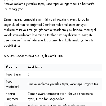
Emaye kaplama yuvarlak tepsi, kare tepsi ve ızgara teli ile her tarife
uyum sağlıyor.
Zaman ayarı, termostat ayarı, üst ve alt rezistans ayarı, turbo fan
seçenekleri kontrol düğmesi üzerinde kolay kullanım sunuyor.
Maksimum ısı yalıtımı için çift camla tasarlanmış bu fırında, menteşeli
kapak sayesinde tam kıvamında tarifler hazırlayabilirsiniz. Tezgah
üzerinde ve fırın rafında estetik görünen fırın kullanmak için tercih
edebilirsiniz.
ARZUM Cookart Maxi 50 L Çift Camlı Fırın
Özellik
Açıklama
Tepsi Sayısı
3
Tepsi
Emaye kaplama yuvarlak tepsi, kare tepsi, ızgara teli
Modelleri
Kontrol
Zaman ayarı, termostat ayarı, üst ve alt rezistans
Düğmesi
ayarı, turbo fan seçenekleri
Isı Yalıtımı
Maksimum ısı yalıtımı için çift camlı tasarım