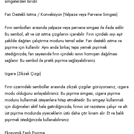
simgelerden biridir.
Fan Destekli Isıtma / Konveksiyon (Yelpaze veya Pervane Simgesi)
Fırın sembolleri arasında yelpaze veya pervane simgesi ile ifade edilir.
Bu sembol, alt ve üst ısıtma çizgilerini içerebilir. Fırın içindeki ısıyı eşit
şekilde dağıtan çalıştırma modunu temsil eder. Fan destekli ısıtma ve
pişirme için kullanılır. Aynı anda birkaç tepsi yemek pişirmek
istediğinizde, fan sayesinde fırın içindeki ısının homojen dağılması
sağlanır. Bu sembol ile pratik pişirme sağlayabilirsiniz.
Izgara (Zikzak Çizgi)
Fırın üzerindeki semboller arasında zikzak çizgiler görüyorsanız, ızgara
modu olduğunu anlayabilirsiniz. Bu pişirme simgesi, ızgara pişirme
modunu kullanmak isteyenlere hitap etmektedir. Bu simgeyi kullanmak
için düğmeleri aktif hale getirdiğinizde, fırının üst rezistansı çalışır ve alt-
üst pişirme modunda yiyeceklerin üstü daha çıtır kıvam alır. Et ve balık
pişirmek istediğinizde kullanabilirsiniz.
Ekonomik Fanlı Pişirme