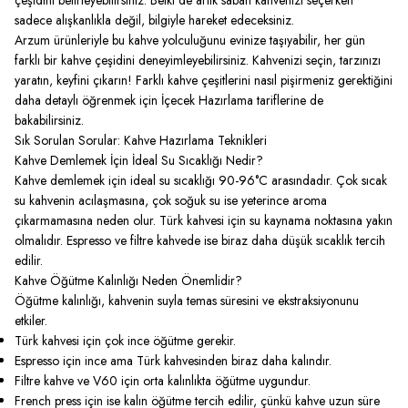
çeşidini belirleyebilirsiniz. Belki de artık sabah kahvenizi seçerken
sadece alışkanlıkla değil, bilgiyle hareket edeceksiniz.
Arzum ürünleriyle bu kahve yolculuğunu evinize taşıyabilir, her gün
farklı bir kahve çeşidini deneyimleyebilirsiniz. Kahvenizi seçin, tarzınızı
yaratın, keyfini çıkarın! Farklı kahve çeşitlerini nasıl pişirmeniz gerektiğini
daha detaylı öğrenmek için
İçecek Hazırlama
tariflerine de
bakabilirsiniz.
Sık Sorulan Sorular: Kahve Hazırlama Teknikleri
Kahve Demlemek İçin İdeal Su Sıcaklığı Nedir?
Kahve demlemek için ideal su sıcaklığı 90-96°C arasındadır. Çok sıcak
su kahvenin acılaşmasına, çok soğuk su ise yeterince aroma
çıkarmamasına neden olur. Türk kahvesi için su kaynama noktasına yakın
olmalıdır. Espresso ve filtre kahvede ise biraz daha düşük sıcaklık tercih
edilir.
Kahve Öğütme Kalınlığı Neden Önemlidir?
Öğütme kalınlığı, kahvenin suyla temas süresini ve ekstraksiyonunu
etkiler.
Türk kahvesi için çok ince öğütme gerekir.
Espresso için ince ama Türk kahvesinden biraz daha kalındır.
Filtre kahve ve V60 için orta kalınlıkta öğütme uygundur.
French press için ise kalın öğütme tercih edilir, çünkü kahve uzun süre