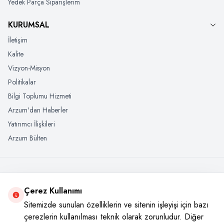
Yedek Parça Siparişlerim
KURUMSAL
İletişim
Kalite
Vizyon-Misyon
Politikalar
Bilgi Toplumu Hizmeti
Arzum'dan Haberler
Yatırımcı İlişkileri
Arzum Bülten
+908502221800
Çerez Kullanımı
Tek tıkla her yerde, ister web sitesi üzerinde ister WharsApp’tan
Sitemizde sunulan özelliklerin ve sitenin işleyişi için bazı
çerezlerin kullanılması teknik olarak zorunludur. Diğer