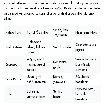
suda bekletilerek hazırlanır ve bu da daha az asidik, daha yumuşak ve
hafif tatlımsı bir kahve elde edilmesini sağlar. Buzla hazırlanan iced latte
ya da iced Americano ise serinletici ve ferahlatıcı özellikleriyle öne
çıkar.
Öne Çıkan
Kahve Türü
Temel Özellikler
Hazırlama Notu
Tat/Hacim
Geleneksel,
Cezvede yavaş
Türk Kahvesi
telveli, kültürel
Sert, köpüklü
pişirilir
miras
Yoğun, küçük
Yüksek basınçla
Konsantre,
Espresso
hacim, yüksek
kısa sürede
güçlü
kafeinli
demlenir
Uzun içimli,
Berrak,
Süzülerek
Filtre Kahve
hafif, aromatik
yumuşak
hazırlanır
Espresso bazlı,
Bol sütlü,
Süt tadı
Latte
bol sütle
yumuşak içimli
baskın
hazırlanır