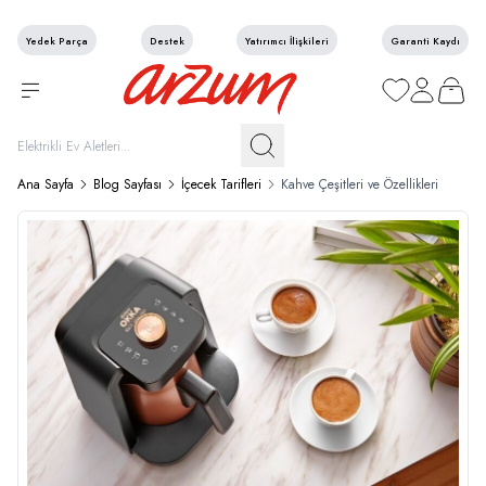
Yedek Parça
Destek
Yatırımcı İlişkileri
Garanti Kaydı
Favorilerim
Hesabım
Sepetim
Ana Sayfa
Blog Sayfası
İçecek Tarifleri
Kahve Çeşitleri ve Özellikleri