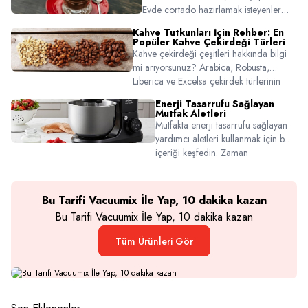
keyfini yaşayın.
Evde cortado hazırlamak isteyenler
için espresso-süt oranından sunum
Kahve Tutkunları İçin Rehber: En
önerilerine kadar detaylı rehber.
Popüler Kahve Çekirdeği Türleri
Cortado tarifi için tıklayın!
Kahve çekirdeği çeşitleri hakkında bilgi
mi arıyorsunuz? Arabica, Robusta,
Liberica ve Excelsa çekirdek türlerinin
farklarını, tat profillerini ve hangi damak
Enerji Tasarrufu Sağlayan
zevkine uygun olduklarını keşfedin.
Mutfak Aletleri
Mutfakta enerji tasarrufu sağlayan
yardımcı aletleri kullanmak için bu
içeriği keşfedin. Zaman
kazandıran, bütçe koruyan ürünler
burada!
Bu Tarifi Vacuumix İle Yap, 10 dakika kazan
Bu Tarifi Vacuumix İle Yap, 10 dakika kazan
Tüm Ürünleri Gör