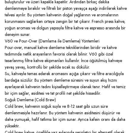
buluşturulur ve üzeri kapakla kapatılır. Ardından birkaç dakika
demlenmeye bırakılır ve filtreli bir piston yavaşça aşağı indirilerek kahve
telvesi ayrılır. Bu yöntem kahvenin doğal yağlarının ve aromalarının
korunmasını sağlarken ortaya zengin bir tat çıkarır. French press kahve,
yoğun aroması ve dolgun yapısıyla filtre kahve ve espresso arasında bir
deneyim sunar.
V60 ve Pour-Over (Damlama ile Demleme) Yöntemleri
Pour-over, manuel kahve demleme tekniklerinden biridir ve kahve
tadımında netlik arayanların favorisi olarak bilinir. V60 gibi özel
tasarlanmış filtre kahve ekipmanları kullanılır. İnce öğütülmüş kahveye
yavaş yavaş, kontrollü bir şekilde sıcak su dökülür.
Su, kahveyle temas ederek aromasını açığa çıkarır ve filtre aracılığıyla
bardağa süzülür. Bu yöntem demleme süresini ve suyun akış hızını
ayarlayarak kahvenin tadını kişiselleştirmeye olanak tanır. Hafif ve temiz
bir içim sağlar, asiditesi ve tat profili net şekilde hissedilir.
Soğuk Demleme (Cold Brew)
Cold brew, kahvenin soğuk suyla ve 8-12 saat gibi uzun süre
demlenmesiyle hazırlanır. Bu yöntem kahvenin asiditesini düşürür ve
daha yumuşak, hafif tatlımsı bir içim sunar. Ayrıca kafein oranı da daha
yüksektir.
Cold brew kahve, özellikle yaz aylarında serinletici bir alternatif olarak