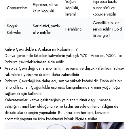
Yoğun
Espresso bazlı,
Espresso, süt ve
Cappuccino
köpüklü,
buhar sütü ve
kalın köpüklü
kıvamlı
köpükle yapılır
Genellikle buzla
Soğuk
Serinletici, yazlık
Ferahlatıcı
servis edilir (Cold
Kahveler
alternatifler
Brew gibi)
Kahve Çekirdekleri: Arabica mı Robusta mı?
Dünya genelinde tüketilen kahvelerin yaklaşık %70’i Arabica, %30’u ise
Robusta çekirdeklerinden elde edilir.
Arabica Çekirdeği daha aromatik, meyvemsi ve düşük kafeinlidir. Yüksek
rakımlarda yetişir ve üretimi daha zahmetlidir.
Robusta Çekirdeği ise daha acı, sert ve yüksek kafeinlidir. Daha düz bir
tat profili sunar. Çoğunlukla espresso karışımlarında krema yoğunluğu
sağlamak için kullanılır.
Kahveseverler, kahve çekirdeğinin yalnızca türünü değil; nerede
yetiştiğini, nasıl kavrulduğunu ve ne kadar süreyle dinlendirildiğini de
dikkate alarak seçim yapmalıdır. Bu unsurların her biri, kahvenin
aromatik yapısını ve içim karakterini büyük ölçüde etkiler.