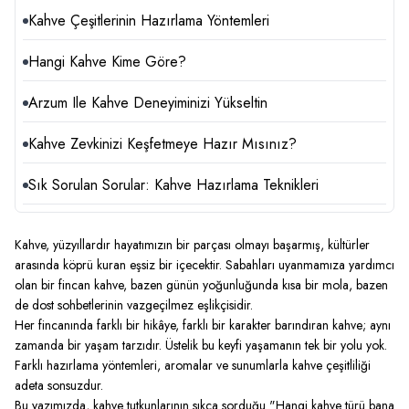
Kahve Çeşitlerinin Hazırlama Yöntemleri
Hangi Kahve Kime Göre?
Arzum Ile Kahve Deneyiminizi Yükseltin
Kahve Zevkinizi Keşfetmeye Hazır Mısınız?
Sık Sorulan Sorular: Kahve Hazırlama Teknikleri
Kahve, yüzyıllardır hayatımızın bir parçası olmayı başarmış, kültürler
arasında köprü kuran eşsiz bir içecektir. Sabahları uyanmamıza yardımcı
olan bir fincan kahve, bazen günün yoğunluğunda kısa bir mola, bazen
de dost sohbetlerinin vazgeçilmez eşlikçisidir.
Her fincanında farklı bir hikâye, farklı bir karakter barındıran kahve; aynı
zamanda bir yaşam tarzıdır. Üstelik bu keyfi yaşamanın tek bir yolu yok.
Farklı hazırlama yöntemleri, aromalar ve sunumlarla kahve çeşitliliği
adeta sonsuzdur.
Bu yazımızda, kahve tutkunlarının sıkça sorduğu "Hangi kahve türü bana