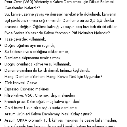
Pour-Over (V60) Yöntemiyle Kahve Demlemek İçin Dikkat Edilmesi
Gerekenler Nelerdir?
Su, kahve üzerine yavaş ve dairesel hareketlerle dökülmeli, kahvenin
eşit şekilde ıslanması sağlanmalıdır. Demleme süresi 2,5-3,5 dakika
arasında değişir. Öğütme kalınlığı ve suyun akış hızı tadı direkt etkiler.
Evde Barista Kalitesinde Kahve Yapmanın Püf Noktaları Nelerdir?
Taze çekirdek kullanmak,
Doğru öğütme ayarını seçmek,
Su kalitesine ve sıcaklığına dikkat etmek,
Demleme ekipmanını temiz tutmak,
Doğru oranlarda kahve ve su kullanmak,
Deneme-yanılma ile kendi damak tadınızı keşfetmek.
Hangi Demleme Yöntemi Hangi Kahve Türü Için Uygundur?
Türk kahvesi: Cezve
Espresso: Espresso makinesi
Filtre kahve: V60, Chemex, drip makineleri
French press: Kalın öğütülmüş kahve için ideal
Cold brew: Uzun süre soğuk suda demleme
Arzum Ürünleri Kahve Demlemeyi Nasıl Kolaylaştırır?
Arzum OKKA otomatik Türk kahvesi makinesi ile cezve kullanmadan,
her seferinde tam kıvamında ve bol köpüklü kahve hazırlayabilirsiniz.