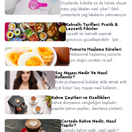
Giysilerde, koltukta ya da halıda oluşan
inatçı yağ lekeleri nasıl çıkar? Etkili
yöntemlerle yağ lekelerini zahmetsizce
temizlemek için bu pratik temizlik
Kahvaltı Tarifleri: Pratik &
rehberine göz atın!
Lezzetli Fikirler
Lezzetli bir kahvaltı yapmak
gününüzü güzelleştirebilir. İşte
kahvaltılarınızı çok daha keyifli
Yumurta Haşlama Süreleri
yapacak birbirinden özel pratik ve
Mükemmel haşlanmış yumurta
lezzetli tarifler!
için doğru süreleri ve püf
noktaları öğrenin! Rafadan, orta
veya katı kıvam için pratik ipuçları.
Saç Maşası Nedir Ve Nasıl
Kullanılır?
Evde profesyonel bukleler elde etmek artık
çok kolay! Saç maşası nasıl kullanılır,
hangi ürünler tercih edilmeli ve uygulama
Kahve Çeşitleri ve Özellikleri
sırasında nelere dikkat edilmeli gibi tüm
Kahve dünyasının zenginliğini keşfedin:
püf noktalarını bu rehberde keşfedin.
popüler kahve çeşitleri, demleme yöntemleri
ve damak zevkinize uygun seçim ipuçları bu
içerikte. Arzum kahve makineleriyle evde
Cortado Kahve Nedir, Nasıl
Yapılır?
barista kalitesinde kahveler hazırlamanın
Cortado kahve nedir, nasıl yapılır?