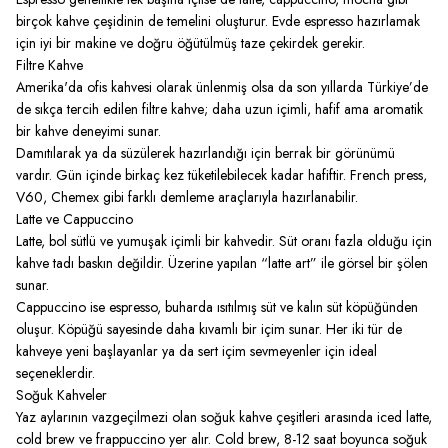
birçok kahve çeşidinin de temelini oluşturur. Evde espresso hazırlamak
için iyi bir makine ve doğru öğütülmüş taze çekirdek gerekir.
Filtre Kahve
Amerika'da ofis kahvesi olarak ünlenmiş olsa da son yıllarda Türkiye’de
de sıkça tercih edilen filtre kahve; daha uzun içimli, hafif ama aromatik
bir kahve deneyimi sunar.
Damıtılarak ya da süzülerek hazırlandığı için berrak bir görünümü
vardır. Gün içinde birkaç kez tüketilebilecek kadar hafiftir. French press,
V60, Chemex gibi farklı demleme araçlarıyla hazırlanabilir.
Latte ve Cappuccino
Latte, bol sütlü ve yumuşak içimli bir kahvedir. Süt oranı fazla olduğu için
kahve tadı baskın değildir. Üzerine yapılan “latte art” ile görsel bir şölen
sunar.
Cappuccino ise espresso, buharda ısıtılmış süt ve kalın süt köpüğünden
oluşur. Köpüğü sayesinde daha kıvamlı bir içim sunar. Her iki tür de
kahveye yeni başlayanlar ya da sert içim sevmeyenler için ideal
seçeneklerdir.
Soğuk Kahveler
Yaz aylarının vazgeçilmezi olan soğuk kahve çeşitleri arasında iced latte,
cold brew ve frappuccino yer alır. Cold brew, 8-12 saat boyunca soğuk