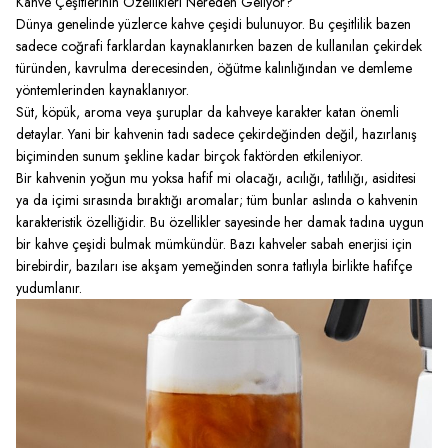
Kahve Çeşitlerinin Özellikleri Nereden Geliyor?
Dünya genelinde yüzlerce kahve çeşidi bulunuyor. Bu çeşitlilik bazen
sadece coğrafi farklardan kaynaklanırken bazen de kullanılan çekirdek
türünden, kavrulma derecesinden, öğütme kalınlığından ve demleme
yöntemlerinden kaynaklanıyor.
Süt, köpük, aroma veya şuruplar da kahveye karakter katan önemli
detaylar. Yani bir kahvenin tadı sadece çekirdeğinden değil, hazırlanış
biçiminden sunum şekline kadar birçok faktörden etkileniyor.
Bir kahvenin yoğun mu yoksa hafif mi olacağı, acılığı, tatlılığı, asiditesi
ya da içimi sırasında bıraktığı aromalar; tüm bunlar aslında o kahvenin
karakteristik özelliğidir. Bu özellikler sayesinde her damak tadına uygun
bir kahve çeşidi bulmak mümkündür. Bazı kahveler sabah enerjisi için
birebirdir, bazıları ise akşam yemeğinden sonra tatlıyla birlikte hafifçe
yudumlanır.