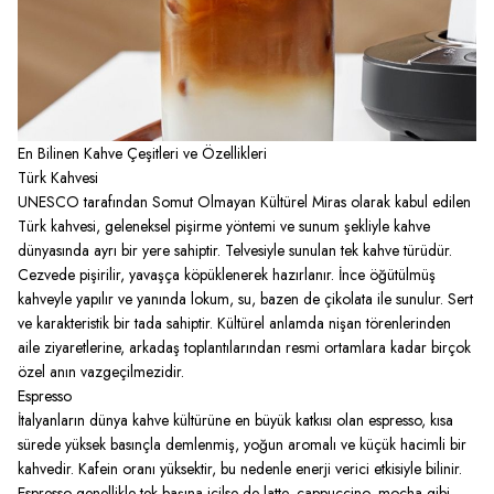
En Bilinen Kahve Çeşitleri ve Özellikleri
Türk Kahvesi
UNESCO tarafından Somut Olmayan Kültürel Miras olarak kabul edilen
Türk kahvesi, geleneksel pişirme yöntemi ve sunum şekliyle kahve
dünyasında ayrı bir yere sahiptir. Telvesiyle sunulan tek kahve türüdür.
Cezvede pişirilir, yavaşça köpüklenerek hazırlanır. İnce öğütülmüş
kahveyle yapılır ve yanında lokum, su, bazen de çikolata ile sunulur. Sert
ve karakteristik bir tada sahiptir. Kültürel anlamda nişan törenlerinden
aile ziyaretlerine, arkadaş toplantılarından resmi ortamlara kadar birçok
özel anın vazgeçilmezidir.
Espresso
İtalyanların dünya kahve kültürüne en büyük katkısı olan espresso, kısa
sürede yüksek basınçla demlenmiş, yoğun aromalı ve küçük hacimli bir
kahvedir. Kafein oranı yüksektir, bu nedenle enerji verici etkisiyle bilinir.
Espresso genellikle tek başına içilse de latte, cappuccino, mocha gibi