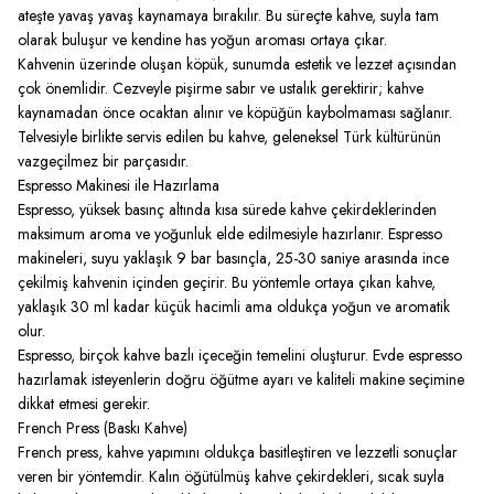
ateşte yavaş yavaş kaynamaya bırakılır. Bu süreçte kahve, suyla tam
olarak buluşur ve kendine has yoğun aroması ortaya çıkar.
Kahvenin üzerinde oluşan köpük, sunumda estetik ve lezzet açısından
çok önemlidir. Cezveyle pişirme sabır ve ustalık gerektirir; kahve
kaynamadan önce ocaktan alınır ve köpüğün kaybolmaması sağlanır.
Telvesiyle birlikte servis edilen bu kahve, geleneksel Türk kültürünün
vazgeçilmez bir parçasıdır.
Espresso Makinesi ile Hazırlama
Espresso, yüksek basınç altında kısa sürede kahve çekirdeklerinden
maksimum aroma ve yoğunluk elde edilmesiyle hazırlanır. Espresso
makineleri, suyu yaklaşık 9 bar basınçla, 25-30 saniye arasında ince
çekilmiş kahvenin içinden geçirir. Bu yöntemle ortaya çıkan kahve,
yaklaşık 30 ml kadar küçük hacimli ama oldukça yoğun ve aromatik
olur.
Espresso, birçok kahve bazlı içeceğin temelini oluşturur. Evde espresso
hazırlamak isteyenlerin doğru öğütme ayarı ve kaliteli makine seçimine
dikkat etmesi gerekir.
French Press (Baskı Kahve)
French press, kahve yapımını oldukça basitleştiren ve lezzetli sonuçlar
veren bir yöntemdir. Kalın öğütülmüş kahve çekirdekleri, sıcak suyla