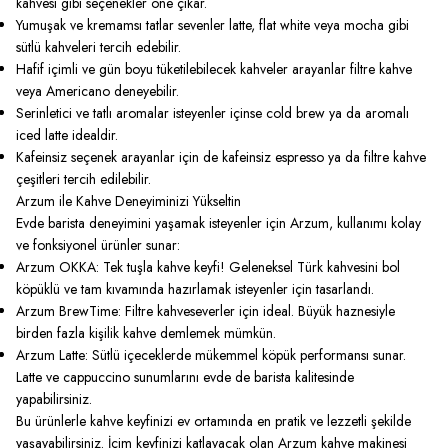
kahvesi gibi seçenekler öne çıkar.
Yumuşak ve kremamsı tatlar sevenler latte, flat white veya mocha gibi
sütlü kahveleri tercih edebilir.
Hafif içimli ve gün boyu tüketilebilecek kahveler arayanlar filtre kahve
veya Americano deneyebilir.
Serinletici ve tatlı aromalar isteyenler içinse cold brew ya da aromalı
iced latte idealdir.
Kafeinsiz seçenek arayanlar için de kafeinsiz espresso ya da filtre kahve
çeşitleri tercih edilebilir.
Arzum ile Kahve Deneyiminizi Yükseltin
Evde barista deneyimini yaşamak isteyenler için Arzum, kullanımı kolay
ve fonksiyonel ürünler sunar:
Arzum OKKA: Tek tuşla kahve keyfi! Geleneksel Türk kahvesini bol
köpüklü ve tam kıvamında hazırlamak isteyenler için tasarlandı.
Arzum BrewTime: Filtre kahveseverler için ideal. Büyük haznesiyle
birden fazla kişilik kahve demlemek mümkün.
Arzum Latte: Sütlü içeceklerde mükemmel köpük performansı sunar.
Latte ve cappuccino sunumlarını evde de barista kalitesinde
yapabilirsiniz.
Bu ürünlerle kahve keyfinizi ev ortamında en pratik ve lezzetli şekilde
yaşayabilirsiniz. İçim keyfinizi katlayacak olan Arzum kahve makinesi