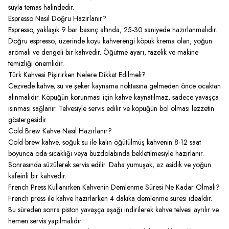
suyla temas halindedir.
Espresso Nasıl Doğru Hazırlanır?
Espresso, yaklaşık 9 bar basınç altında, 25-30 saniyede hazırlanmalıdır.
Doğru espresso; üzerinde koyu kahverengi köpük krema olan, yoğun
aromalı ve dengeli bir kahvedir. Öğütme ayarı, tazelik ve makine
temizliği önemlidir.
Türk Kahvesi Pişirirken Nelere Dikkat Edilmeli?
Cezvede kahve, su ve şeker kaynama noktasına gelmeden önce ocaktan
alınmalıdır. Köpüğün korunması için kahve kaynatılmaz, sadece yavaşça
ısınması sağlanır. Telvesiyle servis edilir ve köpüğün bol olması lezzetin
göstergesidir.
Cold Brew Kahve Nasıl Hazırlanır?
Cold brew kahve, soğuk su ile kalın öğütülmüş kahvenin 8-12 saat
boyunca oda sıcaklığı veya buzdolabında bekletilmesiyle hazırlanır.
Sonrasında süzülerek servis edilir. Daha yumuşak, az asidik ve yoğun
kafeinli bir kahvedir.
French Press Kullanırken Kahvenin Demlenme Süresi Ne Kadar Olmalı?
French press ile kahve hazırlarken 4 dakika demlenme süresi idealdir.
Bu süreden sonra piston yavaşça aşağı indirilerek kahve telvesi ayrılır ve
hemen servis yapılmalıdır.