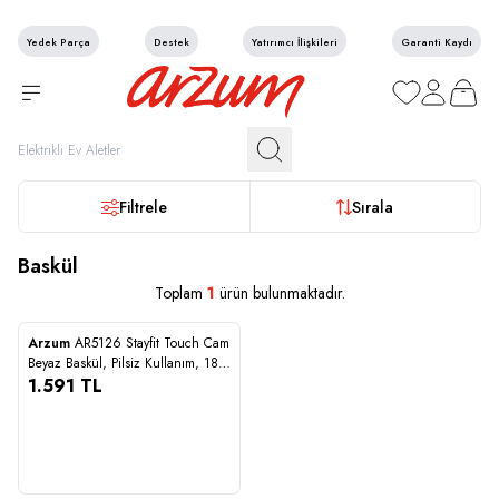
Yedek Parça
Destek
Yatırımcı İlişkileri
Garanti Kaydı
Favorilerim
Hesabım
Sepetim
Filtrele
Sırala
Baskül
Toplam
1
ürün bulunmaktadır.
STOĞA GELİNCE HABER VER
Arzum
AR5126 Stayfit Touch Cam
Karşılaştır
Beyaz Baskül, Pilsiz Kullanım, 180
Kg’a Kadar Ölçüm Kapasitesi,
1.591
TL
Beyaz
1.591