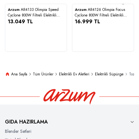
Arzum
AR4133 Olimpia Speed
Arzum
AR4126 Olimpia Focus
Karşılaştır
Karşılaştır
Cyclone 800W Filtreli Elektrikli
Cyclone 800W Filtreli Elektrikli
Stokta 9
Süpürge HEPA 13 Filtre, Siyah
13.049
TL
Süpürge HEPA 13 Filtre, Kırmızı
16.999
TL
13.049
16.999
Ana Sayfa
Tüm Ürünler
Elektrikli Ev Aletleri
Elektrikli Süpürge
Toz To
GIDA HAZIRLAMA
Blender Setleri