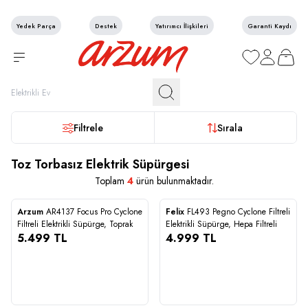
Yedek Parça
Destek
Yatırımcı İlişkileri
Garanti Kaydı
Favorilerim
Hesabım
Sepetim
Filtrele
Sırala
Toz Torbasız Elektrik Süpürgesi
Toplam
4
ürün bulunmaktadır.
Arzum
AR4137 Focus Pro Cyclone
Felix
FL493 Pegno Cyclone Filtreli
Karşılaştır
Karşılaştır
Filtreli Elektrikli Süpürge, Toprak
Elektrikli Süpürge, Hepa Filtreli
5.499
TL
4.999
TL
5.499
4.999
STOĞA GELİNCE HABER VER