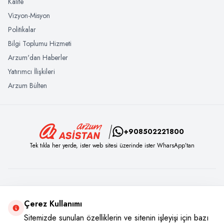
Kalite
Vizyon-Misyon
Politikalar
Bilgi Toplumu Hizmeti
Arzum'dan Haberler
Yatırımcı İlişkileri
Arzum Bülten
+908502221800
Tek tıkla her yerde, ister web sitesi üzerinde ister WharsApp’tan
Sosyal Medya
Çerez Kullanımı
Instagram
Youtube
Facebook
Twitter
Sitemizde sunulan özelliklerin ve sitenin işleyişi için bazı