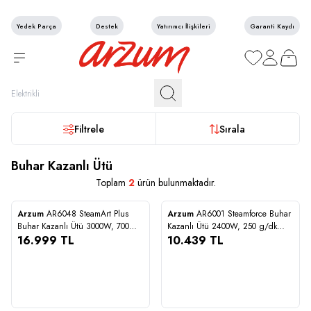
Yedek Parça
Destek
Yatırımcı İlişkileri
Garanti Kaydı
Favorilerim
Hesabım
Sepetim
Filtrele
Sırala
Buhar Kazanlı Ütü
Toplam
2
ürün bulunmaktadır.
STOĞA GELİNCE HABER VER
Arzum
AR6048 SteamArt Plus
Arzum
AR6001 Steamforce Buhar
Karşılaştır
Karşılaştır
Buhar Kazanlı Ütü 3000W, 700
Kazanlı Ütü 2400W, 250 g/dk
Yeni
g/dk Şok Buhar Gücü, 1.5 L Su
16.999
TL
Buhar Gücü, Misty
10.439
TL
Tankı, Gri
16.999
10.439