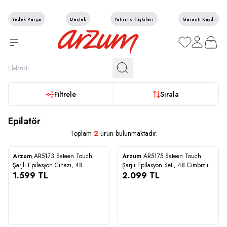
Yedek Parça
Destek
Yatırımcı İlişkileri
Garanti Kaydı
Favorilerim
Hesabım
Sepetim
Filtrele
Sırala
Epilatör
Toplam
2
ürün bulunmaktadır.
STOĞA GELİNCE HABER VER
STOĞA GELİNCE HABER VER
Arzum
AR5173 Sateen Touch
Arzum
AR5175 Sateen Touch
Karşılaştır
Karşılaştır
Şarjlı Epilasyon Cihazı, 48
Şarjlı Epilasyon Seti, 48 Cımbızlı
Yeni
Cımbızlı Başlık, 2 Farklı Hız Ayarı,
1.599
TL
Başlık, 2 Farklı Hız Ayarı, Led Işık
2.099
TL
Led Işık Sistemi
Sistemi
1.599
2.099