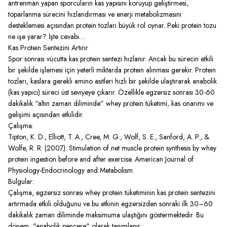
antrenman yapan sporcuların kas yapısını koruyup geliştirmesi,
toparlanma sürecini hızlandırması ve enerji metabolizmasını
desteklemesi açısından protein tozları büyük rol oynar. Peki protein tozu
ne işe yarar? İşte cevabı…
Kas Protein Sentezini Artırır
Spor sonrası vücutta kas protein sentezi hızlanır. Ancak bu sürecin etkili
bir şekilde işlemesi için yeterli miktarda protein alınması gerekir. Protein
tozları, kaslara gerekli amino asitleri hızlı bir şekilde ulaştırarak anabolik
(kas yapıcı) süreci üst seviyeye çıkarır. Özellikle egzersiz sonrası 30-60
dakikalık “altın zaman diliminde” whey protein tüketimi, kas onarımı ve
gelişimi açısından etkilidir.
Çalışma:
Tipton, K. D., Elliott, T. A., Cree, M. G., Wolf, S. E., Sanford, A. P., &
Wolfe, R. R. (2007). Stimulation of net muscle protein synthesis by whey
protein ingestion before and after exercise. American Journal of
Physiology-Endocrinology and Metabolism.
Bulgular:
Çalışma, egzersiz sonrası whey protein tüketiminin kas protein sentezini
artırmada etkili olduğunu ve bu etkinin egzersizden sonraki ilk 30–60
dakikalık zaman diliminde maksimuma ulaştığını göstermektedir. Bu
dönem, "anabolik pencere" olarak tanımlanır.