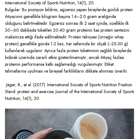
International Society of Sports Nutrition, 14(1), 20.
Bulgular: Bu pozisyon bildirisi, egzersiz yapan bireylerde günlük protein
ihtiyacının genellikle kilogram başına 1.4–2.0 gram aralığında
olduğunu belirtmektedir. Egzersiz sonrası ilk 2 saat içinde, özellikle ilk
30–60 dakikada tüketilen 20-40 gram proteinin kas protein sentezini
maksimize ettiği ifade edilmektedir. Protein takviyesi (örneğin whey
protein) genellikle günde 1-2 kez, her seferinde bir ölçek (~25-30 g)
kullanılarak uygulanır. Ayrıca fazla protein tüketiminin sağlıklı bireylerde
böbrek üzerinde zararlı etkisi gösterilmemiştir; ancak ihtiyaç fazlası
proteinin performansa katkı sağlamadığı vurgulanmıştır. Etiket
talimatlarına uyulması ve bireysel farklılıkların dikkate alınması önerilir.
Jäger, R., et al. (2017). International Society of Sports Nutrition Position
Stand: protein and exercise. Journal of the International Society of Sports
Nutrition, 14(1), 20.