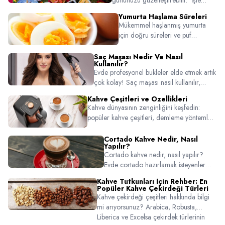
gününüzü güzelleştirebilir. İşte
kahvaltılarınızı çok daha keyifli
Yumurta Haşlama Süreleri
yapacak birbirinden özel pratik ve
Mükemmel haşlanmış yumurta
lezzetli tarifler!
için doğru süreleri ve püf
noktaları öğrenin! Rafadan, orta
veya katı kıvam için pratik ipuçları.
Saç Maşası Nedir Ve Nasıl
Kullanılır?
Evde profesyonel bukleler elde etmek artık
çok kolay! Saç maşası nasıl kullanılır,
hangi ürünler tercih edilmeli ve uygulama
Kahve Çeşitleri ve Özellikleri
sırasında nelere dikkat edilmeli gibi tüm
Kahve dünyasının zenginliğini keşfedin:
püf noktalarını bu rehberde keşfedin.
popüler kahve çeşitleri, demleme yöntemleri
ve damak zevkinize uygun seçim ipuçları bu
içerikte. Arzum kahve makineleriyle evde
Cortado Kahve Nedir, Nasıl
Yapılır?
barista kalitesinde kahveler hazırlamanın
Cortado kahve nedir, nasıl yapılır?
keyfini yaşayın.
Evde cortado hazırlamak isteyenler
için espresso-süt oranından sunum
Kahve Tutkunları İçin Rehber: En
önerilerine kadar detaylı rehber.
Popüler Kahve Çekirdeği Türleri
Cortado tarifi için tıklayın!
Kahve çekirdeği çeşitleri hakkında bilgi
mi arıyorsunuz? Arabica, Robusta,
Liberica ve Excelsa çekirdek türlerinin