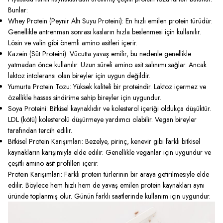
Bunlar:
Whey Protein (Peynir Altı Suyu Proteini): En hızlı emilen protein türüdür.
Genellikle antrenman sonrası kasların hızla beslenmesi için kullanılır.
Lösin ve valin gibi önemli amino asitleri içerir.
Kazein (Süt Proteini): Vücutta yavaş emilir, bu nedenle genellikle
yatmadan önce kullanılır. Uzun süreli amino asit salınımı sağlar. Ancak
laktoz intoleransı olan bireyler için uygun değildir.
Yumurta Protein Tozu: Yüksek kaliteli bir proteindir. Laktoz içermez ve
özellikle hassas sindirime sahip bireyler için uygundur.
Soya Proteini: Bitkisel kaynaklıdır ve kolesterol içeriği oldukça düşüktür.
LDL (kötü) kolesterolü düşürmeye yardımcı olabilir. Vegan bireyler
tarafından tercih edilir.
Bitkisel Protein Karışımları: Bezelye, pirinç, kenevir gibi farklı bitkisel
kaynakların karışımıyla elde edilir. Genellikle veganlar için uygundur ve
çeşitli amino asit profilleri içerir.
Protein Karışımları: Farklı protein türlerinin bir araya getirilmesiyle elde
edilir. Böylece hem hızlı hem de yavaş emilen protein kaynakları aynı
üründe toplanmış olur. Günün farklı saatlerinde kullanım için uygundur.