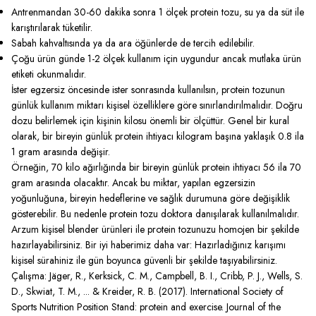
Antrenmandan 30-60 dakika sonra 1 ölçek protein tozu, su ya da süt ile
karıştırılarak tüketilir.
Sabah kahvaltısında ya da ara öğünlerde de tercih edilebilir.
Çoğu ürün günde 1-2 ölçek kullanım için uygundur ancak mutlaka ürün
etiketi okunmalıdır.
İster egzersiz öncesinde ister sonrasında kullanılsın, protein tozunun
günlük kullanım miktarı kişisel özelliklere göre sınırlandırılmalıdır. Doğru
dozu belirlemek için kişinin kilosu önemli bir ölçüttür. Genel bir kural
olarak, bir bireyin günlük protein ihtiyacı kilogram başına yaklaşık 0.8 ila
1 gram arasında değişir.
Örneğin, 70 kilo ağırlığında bir bireyin günlük protein ihtiyacı 56 ila 70
gram arasında olacaktır. Ancak bu miktar, yapılan egzersizin
yoğunluğuna, bireyin hedeflerine ve sağlık durumuna göre değişiklik
gösterebilir. Bu nedenle protein tozu doktora danışılarak kullanılmalıdır.
Arzum kişisel blender
ürünleri ile protein tozunuzu homojen bir şekilde
hazırlayabilirsiniz. Bir iyi haberimiz daha var: Hazırladığınız karışımı
kişisel sürahiniz ile gün boyunca güvenli bir şekilde taşıyabilirsiniz.
Çalışma: Jäger, R., Kerksick, C. M., Campbell, B. I., Cribb, P. J., Wells, S.
D., Skwiat, T. M., ... & Kreider, R. B. (2017). International Society of
Sports Nutrition Position Stand: protein and exercise. Journal of the