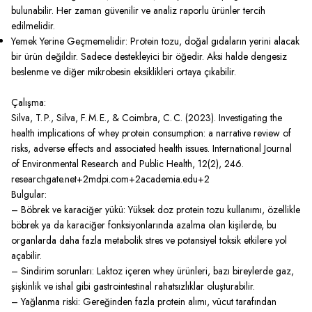
bulunabilir. Her zaman güvenilir ve analiz raporlu ürünler tercih
edilmelidir.
Yemek Yerine Geçmemelidir: Protein tozu, doğal gıdaların yerini alacak
bir ürün değildir. Sadece destekleyici bir öğedir. Aksi halde dengesiz
beslenme ve diğer mikrobesin eksiklikleri ortaya çıkabilir.
Çalışma:
Silva, T. P., Silva, F. M. E., & Coimbra, C. C. (2023). Investigating the
health implications of whey protein consumption: a narrative review of
risks, adverse effects and associated health issues. International Journal
of Environmental Research and Public Health, 12(2), 246.
researchgate.net+2mdpi.com+2academia.edu+2
Bulgular:
– Böbrek ve karaciğer yükü: Yüksek doz protein tozu kullanımı, özellikle
böbrek ya da karaciğer fonksiyonlarında azalma olan kişilerde, bu
organlarda daha fazla metabolik stres ve potansiyel toksik etkilere yol
açabilir.
– Sindirim sorunları: Laktoz içeren whey ürünleri, bazı bireylerde gaz,
şişkinlik ve ishal gibi gastrointestinal rahatsızlıklar oluşturabilir.
– Yağlanma riski: Gereğinden fazla protein alımı, vücut tarafından