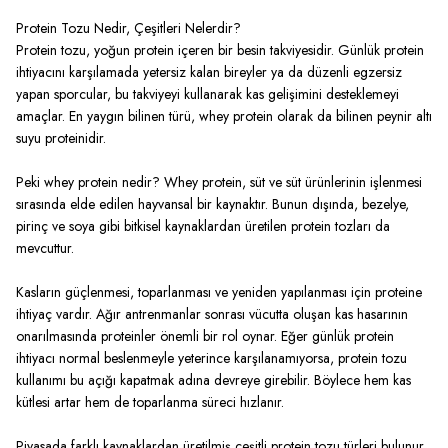
Protein Tozu Nedir, Çeşitleri Nelerdir?
Protein tozu, yoğun protein içeren bir besin takviyesidir. Günlük protein
ihtiyacını karşılamada yetersiz kalan bireyler ya da düzenli egzersiz
yapan sporcular, bu takviyeyi kullanarak kas gelişimini desteklemeyi
amaçlar. En yaygın bilinen türü, whey protein olarak da bilinen peynir altı
suyu proteinidir.
Peki whey protein nedir? Whey protein, süt ve süt ürünlerinin işlenmesi
sırasında elde edilen hayvansal bir kaynaktır. Bunun dışında, bezelye,
pirinç ve soya gibi bitkisel kaynaklardan üretilen protein tozları da
mevcuttur.
Kasların güçlenmesi, toparlanması ve yeniden yapılanması için proteine
ihtiyaç vardır. Ağır antrenmanlar sonrası vücutta oluşan kas hasarının
onarılmasında proteinler önemli bir rol oynar. Eğer günlük protein
ihtiyacı normal beslenmeyle yeterince karşılanamıyorsa, protein tozu
kullanımı bu açığı kapatmak adına devreye girebilir. Böylece hem kas
kütlesi artar hem de toparlanma süreci hızlanır.
Piyasada farklı kaynaklardan üretilmiş çeşitli protein tozu türleri bulunur.