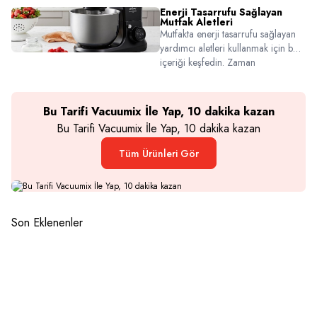
farklarını, tat profillerini ve hangi damak
Enerji Tasarrufu Sağlayan
zevkine uygun olduklarını keşfedin.
Mutfak Aletleri
Mutfakta enerji tasarrufu sağlayan
yardımcı aletleri kullanmak için bu
içeriği keşfedin. Zaman
kazandıran, bütçe koruyan ürünler
burada!
Bu Tarifi Vacuumix İle Yap, 10 dakika kazan
Bu Tarifi Vacuumix İle Yap, 10 dakika kazan
Tüm Ürünleri Gör
Son Eklenenler