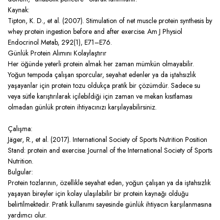
Kaynak:
Tipton, K. D., et al. (2007). Stimulation of net muscle protein synthesis by
whey protein ingestion before and after exercise. Am J Physiol
Endocrinol Metab, 292(1), E71–E76.
Günlük Protein Alımını Kolaylaştırır
Her öğünde yeterli protein almak her zaman mümkün olmayabilir.
Yoğun tempoda çalışan sporcular, seyahat edenler ya da iştahsızlık
yaşayanlar için protein tozu oldukça pratik bir çözümdür. Sadece su
veya sütle karıştırılarak içilebildiği için zaman ve mekan kısıtlaması
olmadan günlük protein ihtiyacınızı karşılayabilirsiniz.
Çalışma:
Jäger, R., et al. (2017). International Society of Sports Nutrition Position
Stand: protein and exercise. Journal of the International Society of Sports
Nutrition.
Bulgular:
Protein tozlarının, özellikle seyahat eden, yoğun çalışan ya da iştahsızlık
yaşayan bireyler için kolay ulaşılabilir bir protein kaynağı olduğu
belirtilmektedir. Pratik kullanımı sayesinde günlük ihtiyacın karşılanmasına
yardımcı olur.