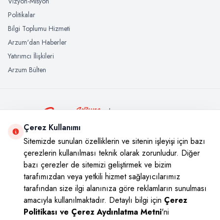
Vizyon-Misyon
Politikalar
Bilgi Toplumu Hizmeti
Arzum'dan Haberler
Yatırımcı İlişkileri
Arzum Bülten
+908502221800
Çerez Kullanımı
Tek tıkla her yerde, ister web sitesi üzerinde ister WharsApp’tan
Sitemizde sunulan özelliklerin ve sitenin işleyişi için bazı
çerezlerin kullanılması teknik olarak zorunludur. Diğer
bazı çerezler de sitemizi geliştirmek ve bizim
Sosyal Medya
tarafımızdan veya yetkili hizmet sağlayıcılarımız
tarafından size ilgi alanınıza göre reklamların sunulması
Instagram
Youtube
Facebook
Twitter
amacıyla kullanılmaktadır. Detaylı bilgi için
Çerez
Politikası ve Çerez Aydınlatma Metni
'ni