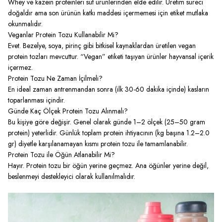
Whey ve kazein proteinleri süt ürünlerinden elde edilir. Üretim süreci
doğaldır ama son ürünün katkı maddesi içermemesi için etiket mutlaka
okunmalıdır.
Veganlar Protein Tozu Kullanabilir Mi?
Evet. Bezelye, soya, pirinç gibi bitkisel kaynaklardan üretilen vegan
protein tozları mevcuttur. “Vegan” etiketi taşıyan ürünler hayvansal içerik
içermez.
Protein Tozu Ne Zaman İçilmeli?
En ideal zaman antrenmandan sonra (ilk 30-60 dakika içinde) kasların
toparlanması içindir.
Günde Kaç Ölçek Protein Tozu Alınmalı?
Bu kişiye göre değişir. Genel olarak günde 1–2 ölçek (25–50 gram
protein) yeterlidir. Günlük toplam protein ihtiyacının (kg başına 1.2–2.0
gr) diyetle karşılanamayan kısmı protein tozu ile tamamlanabilir.
Protein Tozu ile Öğün Atlanabilir Mi?
Hayır. Protein tozu bir öğün yerine geçmez. Ana öğünler yerine değil,
beslenmeyi destekleyici olarak kullanılmalıdır.