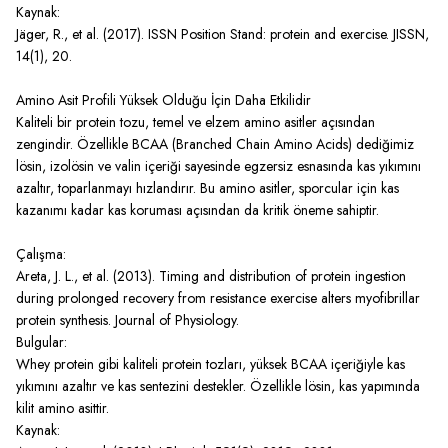
Kaynak:
Jäger, R., et al. (2017). ISSN Position Stand: protein and exercise. JISSN,
14(1), 20.
Amino Asit Profili Yüksek Olduğu İçin Daha Etkilidir
Kaliteli bir protein tozu, temel ve elzem amino asitler açısından
zengindir. Özellikle BCAA (Branched Chain Amino Acids) dediğimiz
lösin, izolösin ve valin içeriği sayesinde egzersiz esnasında kas yıkımını
azaltır, toparlanmayı hızlandırır. Bu amino asitler, sporcular için kas
kazanımı kadar kas koruması açısından da kritik öneme sahiptir.
Çalışma:
Areta, J. L., et al. (2013). Timing and distribution of protein ingestion
during prolonged recovery from resistance exercise alters myofibrillar
protein synthesis. Journal of Physiology.
Bulgular:
Whey protein gibi kaliteli protein tozları, yüksek BCAA içeriğiyle kas
yıkımını azaltır ve kas sentezini destekler. Özellikle lösin, kas yapımında
kilit amino asittir.
Kaynak: