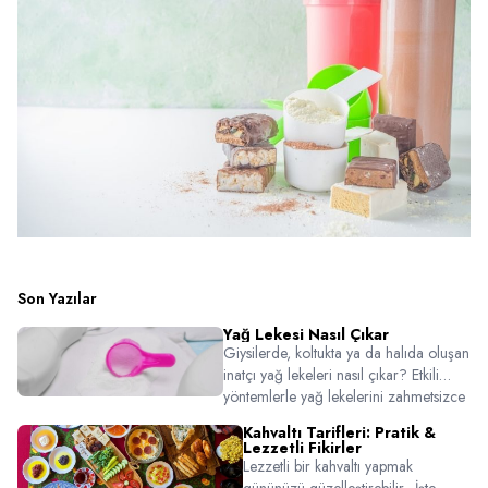
Son Yazılar
Yağ Lekesi Nasıl Çıkar
Giysilerde, koltukta ya da halıda oluşan
inatçı yağ lekeleri nasıl çıkar? Etkili
yöntemlerle yağ lekelerini zahmetsizce
temizlemek için bu pratik temizlik
Kahvaltı Tarifleri: Pratik &
rehberine göz atın!
Lezzetli Fikirler
Lezzetli bir kahvaltı yapmak