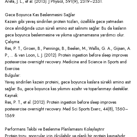
Areta, J. L., et al. (2013). J Physiol, 591(9), 2319–2331.
Gece Boyunca Kas Beslenmesini Sağlar
Kazein gibi yavaş sindirilen protein tozları, özellikle gece yatmadan
önce alındığında uzun süreli amino asit salınımı sağlar. Bu da kasların
gece boyunca beslenmesine ve yıkıma uğramamasına yardımcı olur.
Çalışma:
Res, P. T., Groen, B., Pennings, B., Beelen, M., Wallis, G. A., Gijsen, A.
P., ... & van Loon, L. J. (2012). Protein ingestion before sleep improves
postexercise overnight recovery. Medicine and Science in Sports and
Exercise.
Bulgular:
Yavaş sindirilen kazein proteini, gece boyunca kaslara sürekli amino asit
sağlar. Bu, gece boyunca kas yıkımını azaltır ve toparlanmayı destekler.
Kaynak:
Res, P. T., et al. (2012). Protein ingestion before sleep improves
postexercise overnight recovery. Med Sci Sports Exerc, 44(8), 1560–
1569.
Performans Takibi ve Beslenme Planlamasını Kolaylaştırır
Protein tozu, sporcular için ölçülebilir ve planlı bir protein kaynağıdır.