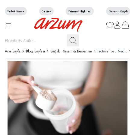
Yedek Parça
Destek
Yatırımcı İlişkileri
Garanti Kaydı
Favorilerim
Hesabım
Sepetim
Ana Sayfa
Blog Sayfası
Sağlıklı Yaşam & Beslenme
Protein Tozu Nedir, Na