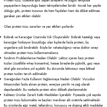
Protein tozu, özellikle spor yapan bireylerin ve yoğun tempoda
yaşayanların başvurduğu besin takviyelerinden biridir. Ancak her şeyde
olduğu gibi, protein tozunun da hem faydaları hem de dikkat edilmesi
gereken yan etkileri olabilir.
Olası protein tozu zararları ve yan etkileri şunlardır:
Böbrek ve Karaciğer Üzerinde Yük Oluşturabilir: Böbrek hastalığı veya
karaciğer fonksiyon bozukluğu olan kişilerde fazla protein, bu
organlara yük bindirebilir. Böyle bir rahatsızlığınız varsa doktor onayı
olmadan protein tozu kullanmamalısınız.
Sindirim Problemlerine Neden Olabilir: Laktoz içeren bazı protein
tozları (özellikle whey konsantre), hassas bireylerde şişkinlik, gaz veya
ishal gibi sorunlara yol açabilir. Bu durumda laktozsuz veya bitkisel
protein tozları tercih edilmelidir.
Gereğinden Fazla Kullanım Yağlanmaya Neden Olabilir: Vücudun
ihtiyacından fazla alınan protein, enerjiye çevrilir ve yağ olarak
depolanabilir. Bu nedenle protein alımı dikkatli planlanmalıdır.
Kalitesiz Ürünler Zararlı Katkı Maddeleri İçerebilir: Piyasada çok sayıda
protein tozu bulunmakta ve bazıları merdiven altı üretimle satılmaktadır.
Bu ürünlerde ağır metal, tatlandırıcı, koruyucu ve doping etkili maddeler