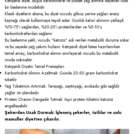
Ketojenik diyet, düşük karbonhidrat ve yüksek yağ alımına dayanan özel
bir beslenme modelidir.
Klasik diyetlerin aksine, bu diyet vücudu glikoz yerine yağları enerji
kaynağı olarak kullanmaya teşvik eder. Günlük kalori alımının yaklaşık
%70-75’i yağlardan, %20-25’i proteinlerden ve %5-10’u
karbonhidratlardan sağlanır.
Bu beslenme şekli, vücudu "ketozis" adı verilen metabolik duruma sokar
ve bu sayede yağ yakımı hızlanır. Ketojenik diyet listesi hazırlanırken
temel amaç, karbonhidrat alımını sınırlayarak vücudu bu metabolik
moda sokmaktır.
Ketojenik Diyetin Temel Prensipleri:
Karbonhidrat Alımını Azaltmak: Günde 20-50 gram karbonhidrat
tüketilir.
Yağ Tüketimini Artırmak: Tereyağı, zeytinyağı, avokado gibi sağlıklı
yağlar ön plandadır.
Protein Oranını Dengede Tutmak: Aşırı protein tüketimi ketozisi
engelleyebilir.
Şekerden Uzak Durmak: İşlenmiş şekerler, tatlılar ve unlu
mamuller diyetten çıkarılır.