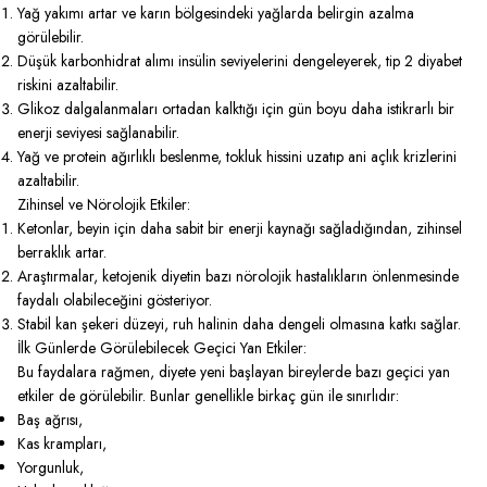
Yağ yakımı artar ve karın bölgesindeki yağlarda belirgin azalma
görülebilir.
Düşük karbonhidrat alımı insülin seviyelerini dengeleyerek, tip 2 diyabet
riskini azaltabilir.
Glikoz dalgalanmaları ortadan kalktığı için gün boyu daha istikrarlı bir
enerji seviyesi sağlanabilir.
Yağ ve protein ağırlıklı beslenme, tokluk hissini uzatıp ani açlık krizlerini
azaltabilir.
Zihinsel ve Nörolojik Etkiler:
Ketonlar, beyin için daha sabit bir enerji kaynağı sağladığından, zihinsel
berraklık artar.
Araştırmalar, ketojenik diyetin bazı nörolojik hastalıkların önlenmesinde
faydalı olabileceğini gösteriyor.
Stabil kan şekeri düzeyi, ruh halinin daha dengeli olmasına katkı sağlar.
İlk Günlerde Görülebilecek Geçici Yan Etkiler:
Bu faydalara rağmen, diyete yeni başlayan bireylerde bazı geçici yan
etkiler de görülebilir. Bunlar genellikle birkaç gün ile sınırlıdır:
Baş ağrısı,
Kas krampları,
Yorgunluk,