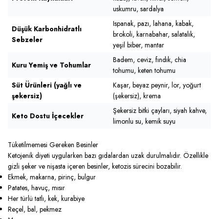
uskumru, sardalya
Ispanak, pazı, lahana, kabak,
Düşük Karbonhidratlı
brokoli, karnabahar, salatalık,
Sebzeler
yeşil biber, mantar
Badem, ceviz, fındık, chia
Kuru Yemiş ve Tohumlar
tohumu, keten tohumu
Süt Ürünleri (yağlı ve
Kaşar, beyaz peynir, lor, yoğurt
şekersiz)
(şekersiz), krema
Şekersiz bitki çayları, siyah kahve,
Keto Dostu İçecekler
limonlu su, kemik suyu
Tüketilmemesi Gereken Besinler
Ketojenik diyeti uygularken bazı gıdalardan uzak durulmalıdır. Özellikle
gizli şeker ve nişasta içeren besinler, ketozis sürecini bozabilir.
Ekmek, makarna, pirinç, bulgur
Patates, havuç, mısır
Her türlü tatlı, kek, kurabiye
Reçel, bal, pekmez