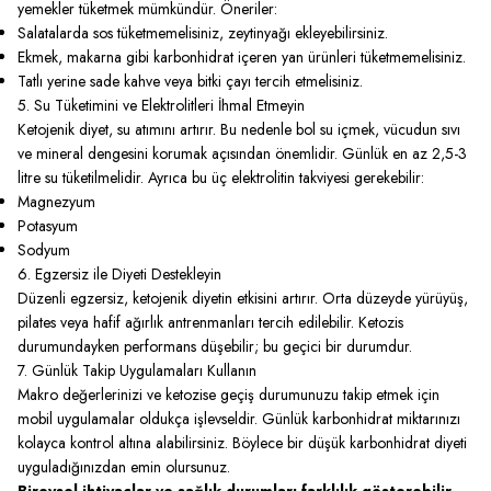
yemekler tüketmek mümkündür. Öneriler:
Salatalarda sos tüketmemelisiniz, zeytinyağı ekleyebilirsiniz.
Ekmek, makarna gibi karbonhidrat içeren yan ürünleri tüketmemelisiniz.
Tatlı yerine sade kahve veya bitki çayı tercih etmelisiniz.
5. Su Tüketimini ve Elektrolitleri İhmal Etmeyin
Ketojenik diyet, su atımını artırır. Bu nedenle bol su içmek, vücudun sıvı
ve mineral dengesini korumak açısından önemlidir. Günlük en az 2,5-3
litre su tüketilmelidir. Ayrıca bu üç elektrolitin takviyesi gerekebilir:
Magnezyum
Potasyum
Sodyum
6. Egzersiz ile Diyeti Destekleyin
Düzenli egzersiz, ketojenik diyetin etkisini artırır. Orta düzeyde yürüyüş,
pilates veya hafif ağırlık antrenmanları tercih edilebilir. Ketozis
durumundayken performans düşebilir; bu geçici bir durumdur.
7. Günlük Takip Uygulamaları Kullanın
Makro değerlerinizi ve ketozise geçiş durumunuzu takip etmek için
mobil uygulamalar oldukça işlevseldir. Günlük karbonhidrat miktarınızı
kolayca kontrol altına alabilirsiniz. Böylece bir düşük karbonhidrat diyeti
uyguladığınızdan emin olursunuz.