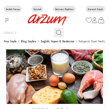
Yedek Parça
Destek
Yatırımcı İlişkileri
Garanti Kaydı
Favorilerim
Hesabım
Sepetim
Ana Sayfa
Blog Sayfası
Sağlıklı Yaşam & Beslenme
Ketojenik Diyet Nedir, N