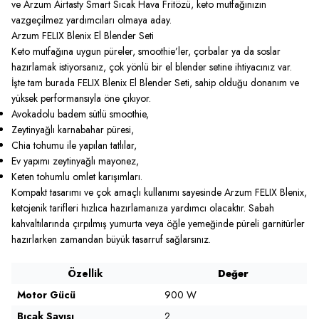
ve Arzum Airtasty Smart Sıcak Hava Fritözü, keto mutfağınızın
vazgeçilmez yardımcıları olmaya aday.
Arzum FELIX Blenix El Blender Seti
Keto mutfağına uygun püreler, smoothie’ler, çorbalar ya da soslar
hazırlamak istiyorsanız, çok yönlü bir el blender setine ihtiyacınız var.
İşte tam burada
FELIX Blenix El Blender Seti
, sahip olduğu donanım ve
yüksek performansıyla öne çıkıyor.
Avokadolu badem sütlü smoothie,
Zeytinyağlı karnabahar püresi,
Chia tohumu ile yapılan tatlılar,
Ev yapımı zeytinyağlı mayonez,
Keten tohumlu omlet karışımları.
Kompakt tasarımı ve çok amaçlı kullanımı sayesinde Arzum FELIX Blenix,
ketojenik tarifleri hızlıca hazırlamanıza yardımcı olacaktır. Sabah
kahvaltılarında çırpılmış yumurta veya öğle yemeğinde püreli garnitürler
hazırlarken zamandan büyük tasarruf sağlarsınız.
Özellik
Değer
Motor Gücü
900 W
Bıçak Sayısı
2