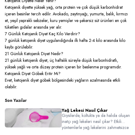
Ketojenik Diyette Neler Yenir?
Ketojenik diyette yüksek yağ, orta protein ve çok düşük karbonhidrat
içeren besinler tercih edilir. Avokado, zeytinyağı, yumurta, balık, kırmızı
et, yeşil yapraklı sebzeler, kuru yemişler ve şekersiz süt ürünleri en çok
tüketilen gıdalar arasında yer alır.
7 Günlük Ketojenik Diyet Kaç Kilo Verdirir?
7 günlük ketojenik diyet uygulandığında ilk hafta 2-4 kilo arasında kilo
kaybı görülebilir.
21 Günlük Ketojenik Diyet Nedir?
21 günlük ketojenik diyet, üç haftalık süreyle düşük karbonhidratlı,
yüksek yağlı ve orta düzey protein içeren bir beslenme programıdır.
Ketojenik Diyet Göbek Eritir Mi?
Evet, ketojenik diyet göbek bölgesindeki yağların azalmasında etkili
olabilir.
Son Yazılar
Yağ Lekesi Nasıl Çıkar
Giysilerde, koltukta ya da halıda oluşan
inatçı yağ lekeleri nasıl çıkar? Etkili
yöntemlerle yağ lekelerini zahmetsizce
temizlemek için bu pratik temizlik