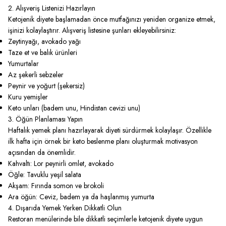
2. Alışveriş Listenizi Hazırlayın
Ketojenik diyete başlamadan önce mutfağınızı yeniden organize etmek,
işinizi kolaylaştırır. Alışveriş listesine şunları ekleyebilirsiniz:
Zeytinyağı, avokado yağı
Taze et ve balık ürünleri
Yumurtalar
Az şekerli sebzeler
Peynir ve yoğurt (şekersiz)
Kuru yemişler
Keto unları (badem unu, Hindistan cevizi unu)
3. Öğün Planlaması Yapın
Haftalık yemek planı hazırlayarak diyeti sürdürmek kolaylaşır. Özellikle
ilk hafta için örnek bir keto beslenme planı oluşturmak motivasyon
açısından da önemlidir.
Kahvaltı: Lor peynirli omlet, avokado
Öğle: Tavuklu yeşil salata
Akşam: Fırında somon ve brokoli
Ara öğün: Ceviz, badem ya da haşlanmış yumurta
4. Dışarıda Yemek Yerken Dikkatli Olun
Restoran menülerinde bile dikkatli seçimlerle ketojenik diyete uygun