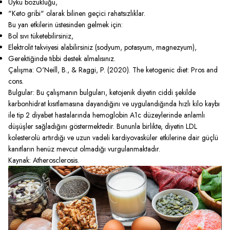
Uyku bozukluğu,
"Keto gribi" olarak bilinen geçici rahatsızlıklar.
Bu yan etkilerin üstesinden gelmek için:
Bol sıvı tüketebilirsiniz,
Elektrolit takviyesi alabilirsiniz (sodyum, potasyum, magnezyum),
Gerektiğinde tıbbi destek almalısınız.
Çalışma: O'Neill, B., & Raggi, P. (2020). The ketogenic diet: Pros and
cons.
Bulgular: Bu çalışmanın bulguları, ketojenik diyetin ciddi şekilde
karbonhidrat kısıtlamasına dayandığını ve uygulandığında hızlı kilo kaybı
ile tip 2 diyabet hastalarında hemoglobin A1c düzeylerinde anlamlı
düşüşler sağladığını göstermektedir. Bununla birlikte, diyetin LDL
kolesterolü artırdığı ve uzun vadeli kardiyovasküler etkilerine dair güçlü
kanıtların henüz mevcut olmadığı vurgulanmaktadır.
Kaynak: Atherosclerosis.