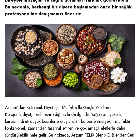
Bireysel ihtiyaçlar ve sağlık durumları farklılık gösterebilir.
Bu nedenle, herhangi bir diyete başlamadan önce bir sağlık
profesyoneline danışmanızı öneririz.
Arzum’dan Ketojenik Diyet İçin Mutfakta İki Güçlü Yardımcı
Ketojenik diyet, nasıl hazırladığınızla da ilgilidir. Yağ oranı yüksek,
karbonhidratı düşük besinlerle oluşturulan bu beslenme şekli, mutfakta
fonksiyonel, zamandan tasarruf ettiren ve çok amaçlı aletlerle daha
sürdürülebilir hale gelir. Bu noktada, Arzum FELIX Blenix El Blender Seti