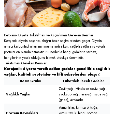
Ketojenik Diyette Tüketilmesi ve Kaçınılması Gereken Besinler
Ketojenik diyetin başarısı, doğru besin seçimlerinden geçer. Diyetin
amacı karbonhidratları minimuma indirirken, sağlıklı yağları ve yeterli
proteini ön planda tutmaktır. Bu nedenle hangi gıdaların serbest,
hangilerinin yasak olduğunu bilmek oldukça önemlidir.
Tüketilmesi Gereken Besinler
Ketojenik diyette tercih edilen gıdalar genellikle sağlıklı
yağlar, kaliteli proteinler ve lifli sebzelerden oluşur:
Besin Grubu
Tüketilebilecek Gıdalar
Zeytinyağı, Hindistan cevizi yağı,
Sağlıklı Yağlar
avokado yağı, tereyağı, sade yağ
(ghee), avokado
Yumurtalar, kırmızı et (sığır,
Protein Kaynakları
kuzu), tavuk, hindi, somon,