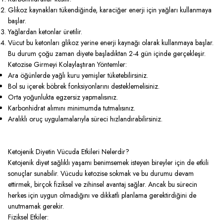
Glikoz kaynakları tükendiğinde, karaciğer enerji için yağları kullanmaya
başlar.
Yağlardan ketonlar üretilir.
Vücut bu ketonları glikoz yerine enerji kaynağı olarak kullanmaya başlar.
Bu durum çoğu zaman diyete başladıktan 2-4 gün içinde gerçekleşir.
Ketozise Girmeyi Kolaylaştıran Yöntemler:
Ara öğünlerde yağlı kuru yemişler tüketebilirsiniz.
Bol su içerek böbrek fonksiyonlarını desteklemelisiniz.
Orta yoğunlukta egzersiz yapmalısınız.
Karbonhidrat alımını minimumda tutmalısınız.
Aralıklı oruç uygulamalarıyla süreci hızlandırabilirsiniz.
Ketojenik Diyetin Vücuda Etkileri Nelerdir?
Ketojenik diyet sağlıklı yaşamı benimsemek isteyen bireyler için de etkili
sonuçlar sunabilir. Vücudu ketozise sokmak ve bu durumu devam
ettirmek, birçok fiziksel ve zihinsel avantaj sağlar. Ancak bu sürecin
herkes için uygun olmadığını ve dikkatli planlama gerektirdiğini de
unutmamak gerekir.
Fiziksel Etkiler: