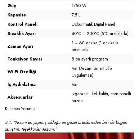
Güç
1750 W
Kapasite
7,5 L
Kontrol Paneli
Dokunmatik Dijital Panel
Sıcaklık Ayarı
40°C – 200°C (5°C aralıklarla)
1 – 60 dakika (1 dakikalık
Zaman Ayarı
adımlarla)
Fonksiyon Sayısı
8 ön ayarlı program
Var (Arzum Smart Life
Wi-Fi Özelliği
Uygulaması)
İç Aydınlatma
Var
Izgara teli, kek kalıbı, cam panelli
Aksesuarlar
hazne
Kullanıcı Yorumu:
S.T: “Arzum'un yapmış olduğu en güzel ürünlerinden biri ile bugün
tanıştım. teşekkürler Arzum.”