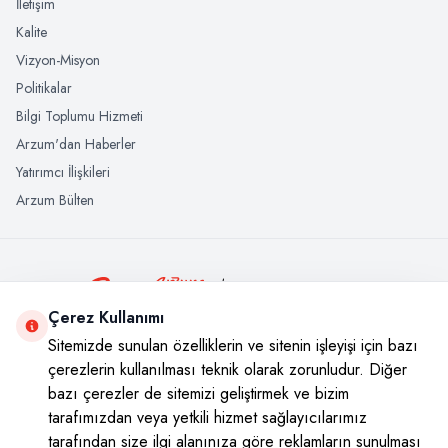
İletişim
Kalite
Vizyon-Misyon
Politikalar
Bilgi Toplumu Hizmeti
Arzum'dan Haberler
Yatırımcı İlişkileri
Arzum Bülten
+908502221800
Çerez Kullanımı
Tek tıkla her yerde, ister web sitesi üzerinde ister WharsApp’tan
Sitemizde sunulan özelliklerin ve sitenin işleyişi için bazı
çerezlerin kullanılması teknik olarak zorunludur. Diğer
bazı çerezler de sitemizi geliştirmek ve bizim
Sosyal Medya
tarafımızdan veya yetkili hizmet sağlayıcılarımız
tarafından size ilgi alanınıza göre reklamların sunulması