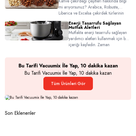
Kahve çekirdeği çeşitleri hakkında bilgi
mi arıyorsunuz? Arabica, Robusta,
Liberica ve Excelsa çekirdek türlerinin
farklarını, tat profillerini ve hangi damak
Enerji Tasarrufu Sağlayan
zevkine uygun olduklarını keşfedin.
Mutfak Aletleri
Mutfakta enerji tasarrufu sağlayan
yardımcı aletleri kullanmak için bu
içeriği keşfedin. Zaman
kazandıran, bütçe koruyan ürünler
burada!
Bu Tarifi Vacuumix İle Yap, 10 dakika kazan
Bu Tarifi Vacuumix İle Yap, 10 dakika kazan
Tüm Ürünleri Gör
Son Eklenenler