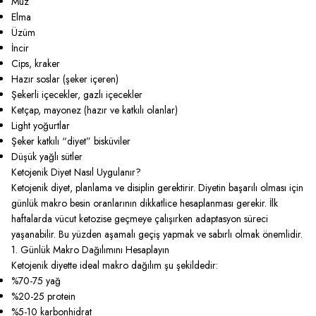
Muz
Elma
Üzüm
İncir
Cips, kraker
Hazır soslar (şeker içeren)
Şekerli içecekler, gazlı içecekler
Ketçap, mayonez (hazır ve katkılı olanlar)
Light yoğurtlar
Şeker katkılı “diyet” bisküviler
Düşük yağlı sütler
Ketojenik Diyet Nasıl Uygulanır?
Ketojenik diyet, planlama ve disiplin gerektirir. Diyetin başarılı olması için
günlük makro besin oranlarının dikkatlice hesaplanması gerekir. İlk
haftalarda vücut ketozise geçmeye çalışırken adaptasyon süreci
yaşanabilir. Bu yüzden aşamalı geçiş yapmak ve sabırlı olmak önemlidir.
1. Günlük Makro Dağılımını Hesaplayın
Ketojenik diyette ideal makro dağılım şu şekildedir:
%70-75 yağ
%20-25 protein
%5-10 karbonhidrat