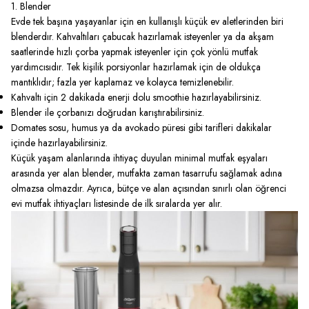
1. Blender
Evde tek başına yaşayanlar için en kullanışlı küçük ev aletlerinden biri
blenderdır. Kahvaltıları çabucak hazırlamak isteyenler ya da akşam
saatlerinde hızlı çorba yapmak isteyenler için çok yönlü mutfak
yardımcısıdır. Tek kişilik porsiyonlar hazırlamak için de oldukça
mantıklıdır; fazla yer kaplamaz ve kolayca temizlenebilir.
Kahvaltı için 2 dakikada enerji dolu smoothie hazırlayabilirsiniz.
Blender ile çorbanızı doğrudan karıştırabilirsiniz.
Domates sosu, humus ya da avokado püresi gibi tarifleri dakikalar
içinde hazırlayabilirsiniz.
Küçük yaşam alanlarında ihtiyaç duyulan minimal mutfak eşyaları
arasında yer alan blender, mutfakta zaman tasarrufu sağlamak adına
olmazsa olmazdır. Ayrıca, bütçe ve alan açısından sınırlı olan öğrenci
evi mutfak ihtiyaçları listesinde de ilk sıralarda yer alır.