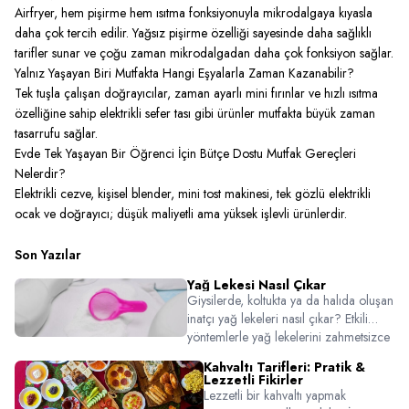
Airfryer, hem pişirme hem ısıtma fonksiyonuyla mikrodalgaya kıyasla
daha çok tercih edilir. Yağsız pişirme özelliği sayesinde daha sağlıklı
tarifler sunar ve çoğu zaman mikrodalgadan daha çok fonksiyon sağlar.
Yalnız Yaşayan Biri Mutfakta Hangi Eşyalarla Zaman Kazanabilir?
Tek tuşla çalışan doğrayıcılar, zaman ayarlı mini fırınlar ve hızlı ısıtma
özelliğine sahip elektrikli sefer tası gibi ürünler mutfakta büyük zaman
tasarrufu sağlar.
Evde Tek Yaşayan Bir Öğrenci İçin Bütçe Dostu Mutfak Gereçleri
Nelerdir?
Elektrikli cezve, kişisel blender, mini tost makinesi, tek gözlü elektrikli
ocak ve doğrayıcı; düşük maliyetli ama yüksek işlevli ürünlerdir.
Son Yazılar
Yağ Lekesi Nasıl Çıkar
Giysilerde, koltukta ya da halıda oluşan
inatçı yağ lekeleri nasıl çıkar? Etkili
yöntemlerle yağ lekelerini zahmetsizce
temizlemek için bu pratik temizlik
Kahvaltı Tarifleri: Pratik &
rehberine göz atın!
Lezzetli Fikirler
Lezzetli bir kahvaltı yapmak