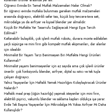
Öğrenci Evinde En Temel Mutfak Malzemeleri Neler Olmalı?
Bir öğrenci evinde mutlaka bulunması gereken mutfak malzemeleri
arasında doğrayıcı, elektrikli sefer tası, küçük boy tencere-tava seti,
mikrodalga ya da airfryer ve kişisel blender yer almalıdır.
Küçük Bir Mutfakta Yer Tasarrufu Sağlayacak Hangi Eşya Tercih
Edilmeli?
Katlanabilir bulaşıklık, çok işlevli mutfak robotu, duvara monte edilebilen
şarjlı süpürge ve mini fırın gibi kompakt mutfak ekipmanları, dar alanlar
için idealdir.
Minimalist Bir Yaşam Tarzı Benimseyen Biri Mutfakta Hangi Ürünleri
Kullanmalı?
Minimalist yaşamı benimseyenler için az sayıda ama çok işlevli ürünler
önerilir: çok fonksiyonlu blender, airfryer, dijital su ısıtıcı ve tek tuşla
çalışan doğrayıcı.
Yalnız Yaşayanlar İçin Haftalık Yemek Hazırlığını Kolaylaştıracak Ürünler
Nelerdir?
Haftalık meal prep (öğün hazırlığı) yapmak isteyenler için mini fırın,
elektrikli pişirici, vakumlu blender ve saklama kapları oldukça işe yarar.
Evde Tek Başına Yaşayanlar İçin Mikrodalga Mı Yoksa Airfryer Mı Daha
Kullanışlıdır?