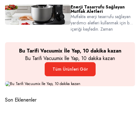
farklarını, tat profillerini ve hangi damak
Enerji Tasarrufu Sağlayan
zevkine uygun olduklarını keşfedin.
Mutfak Aletleri
Mutfakta enerji tasarrufu sağlayan
yardımcı aletleri kullanmak için bu
içeriği keşfedin. Zaman
kazandıran, bütçe koruyan ürünler
burada!
Bu Tarifi Vacuumix İle Yap, 10 dakika kazan
Bu Tarifi Vacuumix İle Yap, 10 dakika kazan
Tüm Ürünleri Gör
Son Eklenenler