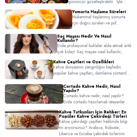
gününüzü güzelleştirebilir. İşte
kahvaltılarınızı çok daha keyifli
Yumurta Haşlama Süreleri
yapacak birbirinden özel pratik ve
Mükemmel haşlanmış yumurta
lezzetli tarifler!
için doğru süreleri ve püf
noktaları öğrenin! Rafadan, orta
veya katı kıvam için pratik ipuçları.
Saç Maşası Nedir Ve Nasıl
Kullanılır?
Evde profesyonel bukleler elde etmek artık
çok kolay! Saç maşası nasıl kullanılır,
hangi ürünler tercih edilmeli ve uygulama
Kahve Çeşitleri ve Özellikleri
sırasında nelere dikkat edilmeli gibi tüm
Kahve dünyasının zenginliğini keşfedin:
püf noktalarını bu rehberde keşfedin.
popüler kahve çeşitleri, demleme yöntemleri
ve damak zevkinize uygun seçim ipuçları bu
içerikte. Arzum kahve makineleriyle evde
Cortado Kahve Nedir, Nasıl
Yapılır?
barista kalitesinde kahveler hazırlamanın
Cortado kahve nedir, nasıl yapılır?
keyfini yaşayın.
Evde cortado hazırlamak isteyenler
için espresso-süt oranından sunum
Kahve Tutkunları İçin Rehber: En
önerilerine kadar detaylı rehber.
Popüler Kahve Çekirdeği Türleri
Cortado tarifi için tıklayın!
Kahve çekirdeği çeşitleri hakkında bilgi
mi arıyorsunuz? Arabica, Robusta,
Liberica ve Excelsa çekirdek türlerinin