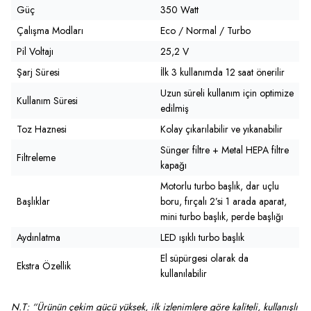
Güç
350 Watt
Çalışma Modları
Eco / Normal / Turbo
Pil Voltajı
25,2 V
Şarj Süresi
İlk 3 kullanımda 12 saat önerilir
Uzun süreli kullanım için optimize
Kullanım Süresi
edilmiş
Toz Haznesi
Kolay çıkarılabilir ve yıkanabilir
Sünger filtre + Metal HEPA filtre
Filtreleme
kapağı
Motorlu turbo başlık, dar uçlu
Başlıklar
boru, fırçalı 2’si 1 arada aparat,
mini turbo başlık, perde başlığı
Aydınlatma
LED ışıklı turbo başlık
El süpürgesi olarak da
Ekstra Özellik
kullanılabilir
N.T: “Ürünün çekim gücü yüksek, ilk izlenimlere göre kaliteli, kullanışlı