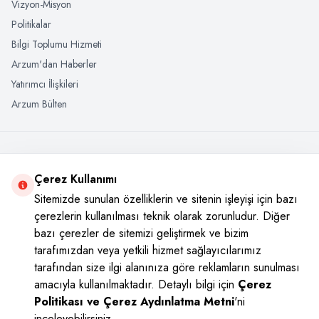
Vizyon-Misyon
Politikalar
Bilgi Toplumu Hizmeti
Arzum'dan Haberler
Yatırımcı İlişkileri
Arzum Bülten
+908502221800
Çerez Kullanımı
Tek tıkla her yerde, ister web sitesi üzerinde ister WharsApp’tan
Sitemizde sunulan özelliklerin ve sitenin işleyişi için bazı
çerezlerin kullanılması teknik olarak zorunludur. Diğer
bazı çerezler de sitemizi geliştirmek ve bizim
tarafımızdan veya yetkili hizmet sağlayıcılarımız
Sosyal Medya
tarafından size ilgi alanınıza göre reklamların sunulması
Instagram
Youtube
Facebook
Twitter
amacıyla kullanılmaktadır. Detaylı bilgi için
Çerez
Politikası ve Çerez Aydınlatma Metni
'ni
inceleyebilirsiniz.