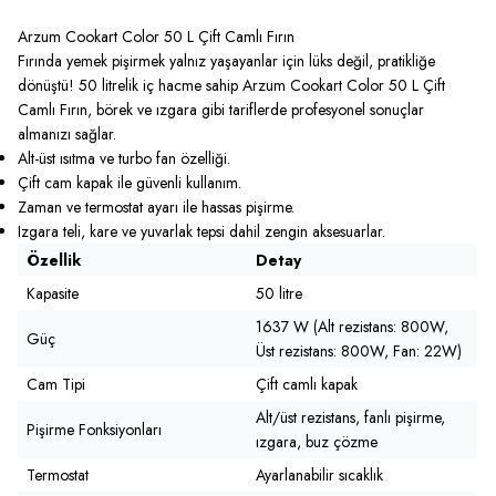
Arzum Cookart Color 50 L Çift Camlı Fırın
Fırında yemek pişirmek yalnız yaşayanlar için lüks değil, pratikliğe
dönüştü! 50 litrelik iç hacme sahip
Arzum Cookart Color 50 L Çift
Camlı Fırın
, börek ve ızgara gibi tariflerde profesyonel sonuçlar
almanızı sağlar.
Alt-üst ısıtma ve turbo fan özelliği.
Çift cam kapak ile güvenli kullanım.
Zaman ve termostat ayarı ile hassas pişirme.
Izgara teli, kare ve yuvarlak tepsi dahil zengin aksesuarlar.
Özellik
Detay
Kapasite
50 litre
1637 W (Alt rezistans: 800W,
Güç
Üst rezistans: 800W, Fan: 22W)
Cam Tipi
Çift camlı kapak
Alt/üst rezistans, fanlı pişirme,
Pişirme Fonksiyonları
ızgara, buz çözme
Termostat
Ayarlanabilir sıcaklık