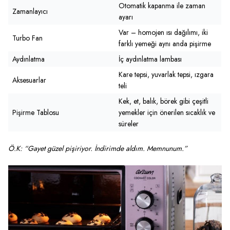
Otomatik kapanma ile zaman
Zamanlayıcı
ayarı
Var – homojen ısı dağılımı, iki
Turbo Fan
farklı yemeği aynı anda pişirme
Aydınlatma
İç aydınlatma lambası
Kare tepsi, yuvarlak tepsi, ızgara
Aksesuarlar
teli
Kek, et, balık, börek gibi çeşitli
Pişirme Tablosu
yemekler için önerilen sıcaklık ve
süreler
Ö.K: “Gayet güzel pişiriyor. İndirimde aldım. Memnunum.”