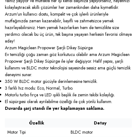
Yalnız yaşıyor ve mutfakta her işi kendi başınıza yapıyorsanız, hayatınızı
kolaylaştıracak akıllı çözümler her zamankinden daha kıymetlidir.
Arzum’un kullanıcı dostu, kompakt ve çok işlevli ürünleriyle
mutfağınızda zaman kazanabilir, keyifli ve zahmetsizce yemek
hazırlayabilirsiniz. Hem yemek hazırlarken hem de temizlikte size
yardımcı olacak bu üç ürün, tek başına yaşayan herkesin favorisi olmaya
aday!
Arzum Magiclean Propower Şarjlı Dikey Süpürge
Ev temizliği çoğu zaman göz korkutucu olabilir ama
Arzum Magiclean
Propower Şarjlı Dikey Süpürge
ile işler değişiyor. Hafif yapısı, şarjlı
kullanımı ve BLDC motor teknolojisi sayesinde sessiz ama güçlü temizlik
deneyimi sunar.
350 W BLDC motor gücüyle derinlemesine temizlik.
3 farklı hız modu: Eco, Normal, Turbo.
Motorlu turbo fırça ve LED ışıklı başlık ile zemin takibi kolaylığı.
El süpürgesi olarak ayrılabilme özelliği ile çok yönlü kullanım.
Duvarda şarj standı ile yer kaplamayan saklama.
Özellik
Detay
Motor Tipi
BLDC motor