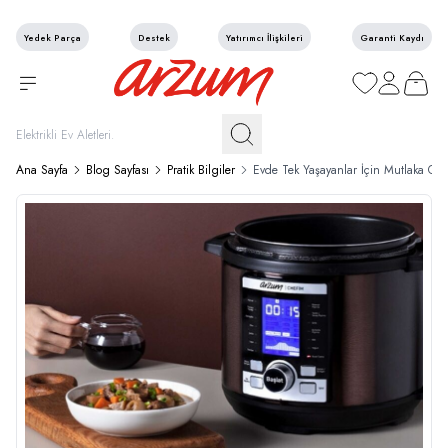
Yedek Parça
Destek
Yatırımcı İlişkileri
Garanti Kaydı
Favorilerim
Hesabım
Sepetim
Ana Sayfa
Blog Sayfası
Pratik Bilgiler
Evde Tek Yaşayanlar İçin Mutlaka Olm