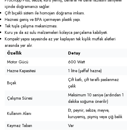
içinde doğramanızı sağlar.
Çift bıçaklı sistem ile homojen doğrama imkanı.
Haznesi geniş ve BPA içermeyen plastik yapı.
Tek tuşla çalışma mekanizması.
Kuru ya da az sulu malzemeleri kolayca parçalama kabiliyeti.
Kompakt yapısı sayesinde az yer kaplayan tek kişilik mutfak aletleri
arasında yer alır.
Özellik
Detay
Motor Gücü
600 Watt
Hazne Kapasitesi
1 litre (şeffaf hazne)
Çift katlı, çift taraflı paslanmaz
Bıçak
çelik
Maksimum 10 saniye (ardından 1
Çalışma Süresi
dakika soğuma önerilir)
Et, peynir, sebze, meyve,
Kullanım Alanı
kuruyemiş, pişmiş veya çiğ balık
Kaymaz Taban
Var