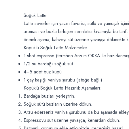
Soğuk Latte
Latte severler için yazın favorisi, sütlü ve yumuşak içi
aroması ve buzla birleşen serinletici kıvamıyla bu tarif
önemli aşama, kahveyi süt üzerine yavaşça dökmektir 
Köpüklü Soğuk Latte Malzemeler:
1 shot espresso (tercihen
Arzum OKKA
ile hazırlanmış
1/2 su bardağı soğuk süt
4–5 adet buz küpü
1 çay kaşığı vanilya şurubu (isteğe bağlı)
Köpüklü Soğuk Latte Hazırlık Aşamaları:
Bardağa buzları yerleştirin.
Soğuk sütü buzların üzerine dökün.
Arzu ederseniz vanilya şurubunu da bu aşamada ekley
Espressoyu süt üzerine yavaşça, kenardan dökün.
Katmanlı görünüm elde ettiğinizde içeceğiniz hazır!