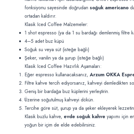
fonksiyonu sayesinde doğrudan
soğuk americano
d
ortadan kaldırır.
Klasik Iced Coffee Malzemeler:
1 shot espresso (ya da 1 su bardağı demlenmiş filtre 
4–5 adet buz küpü
Soğuk su veya süt (isteğe bağlı)
Şeker, vanilin ya da şurup (isteğe bağlı)
Klasik Iced Coffee Hazırlık Aşamaları:
Eğer espresso kullanacaksanız,
Arzum OKKA Espre
Filtre kahve tercih ediyorsanız, kahveyi demledikten 
Geniş bir bardağa buz küplerini yerleştirin.
Üzerine soğutulmuş kahveyi dökün.
Tercihe göre süt, şurup ya da şeker ekleyerek lezzetini k
Klasik buzlu kahve,
evde soğuk kahve
yapımı için en
yoğun bir içim de elde edebilirsiniz.