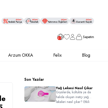
Yedek Parça
Destek
Yatırımcı İlişkileri
Garanti Kaydı
Sepetim
Favorilerim
Hesabım
Arzum OKKA
Felix
Blog
Son Yazılar
Yağ Lekesi Nasıl Çıkar
Giysilerde, koltukta ya da
de
halıda oluşan inatçı yağ
lekeleri nasıl çıkar? Etkili
5
yöntemlerle yağ lekelerini