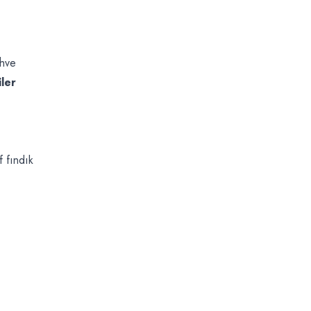
ahve
iler
f fındık