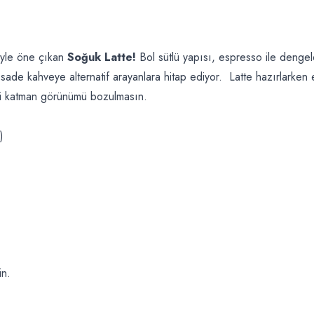
miyle öne çıkan
Soğuk Latte!
Bol sütlü yapısı, espresso ile denge
, sade kahveye alternatif arayanlara hitap ediyor. Latte hazırlarken 
ki katman görünümü bozulmasın.
)
in.