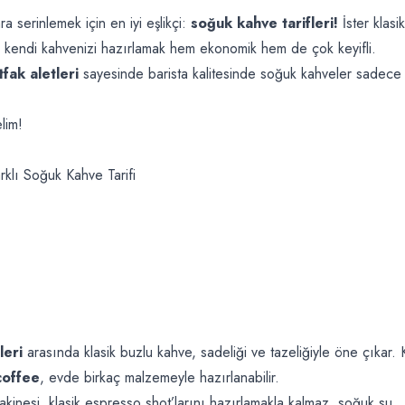
 serinlemek için en iyi eşlikçi:
soğuk kahve tarifleri!
İster klasik
e kendi kahvenizi hazırlamak hem ekonomik hem de çok keyifli.
fak aletleri
sayesinde barista kalitesinde soğuk kahveler sadece 
lim!
klı Soğuk Kahve Tarifi
leri
arasında klasik buzlu kahve, sadeliği ve tazeliğiyle öne çıkar. 
coffee
, evde birkaç malzemeyle hazırlanabilir.
kinesi
, klasik espresso shot’larını hazırlamakla kalmaz, soğuk su