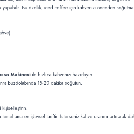
a yapabilir. Bu özellik, iced coffee için kahvenizi önceden soğutma
kahve)
sso Makinesi
ile hızlıca kahvenizi hazırlayın.
sonra buzdolabında 15-20 dakika soğutun.
işiselleştirin.
 temel ama en işlevsel tariftir. İsterseniz kahve oranını artırarak da