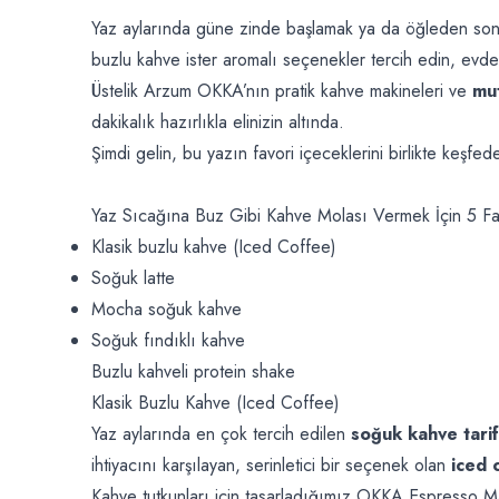
Yaz aylarında güne zinde başlamak ya da öğleden sonra
buzlu kahve ister aromalı seçenekler tercih edin, evd
Üstelik Arzum OKKA’nın pratik kahve makineleri ve
mut
dakikalık hazırlıkla elinizin altında.
Şimdi gelin, bu yazın favori içeceklerini birlikte keşfede
Yaz Sıcağına Buz Gibi Kahve Molası Vermek İçin 5 Far
Klasik buzlu kahve (Iced Coffee)
Soğuk latte
Mocha soğuk kahve
Soğuk fındıklı kahve
Buzlu kahveli protein shake
Klasik Buzlu Kahve (Iced Coffee)
Yaz aylarında en çok tercih edilen
soğuk kahve tarif
ihtiyacını karşılayan, serinletici bir seçenek olan
iced 
Kahve tutkunları için tasarladığımız
OKKA Espresso Ma