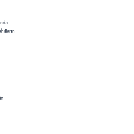
anda
hılların
in