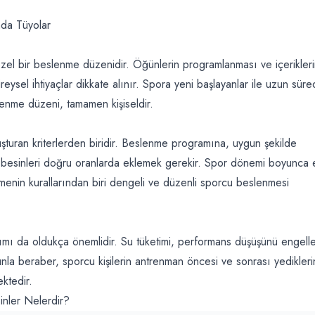
da Tüyolar
özel bir beslenme düzenidir. Öğünlerin programlanması ve içerikler
eysel ihtiyaçlar dikkate alınır. Spora yeni başlayanlar ile uzun süre
Beslenme düzeni, tamamen kişiseldir.
şturan kriterlerden biridir. Beslenme programına, uygun şekilde
ro besinleri doğru oranlarda eklemek gerekir. Spor dönemi boyunca e
menin kurallarından biri dengeli ve düzenli sporcu beslenmesi
lımı da oldukça önemlidir. Su tüketimi, performans düşüşünü engel
unla beraber, sporcu kişilerin antrenman öncesi ve sonrası yedikler
ektedir.
nler Nelerdir?