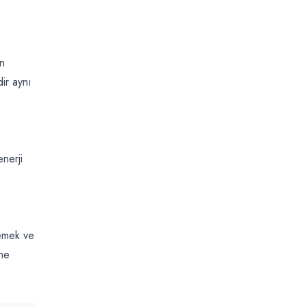
in
dir aynı
nerji
lemek ve
ine