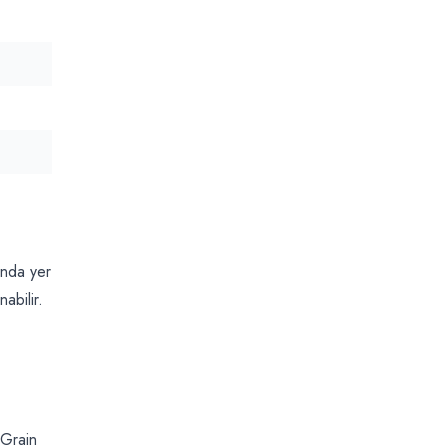
unda yer
abilir.
-Grain