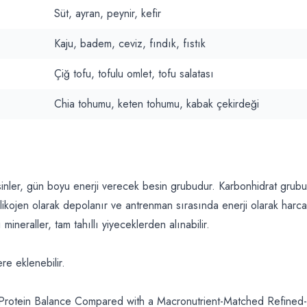
Süt, ayran, peynir, kefir
Kaju, badem, ceviz, fındık, fıstık
Çiğ tofu, tofulu omlet, tofu salatası
Chia tohumu, keten tohumu, kabak çekirdeği
esinler, gün boyu enerji verecek besin grubudur. Karbonhidrat grub
glikojen olarak depolanır ve antrenman sırasında enerji olarak harcan
 mineraller, tam tahıllı yiyeceklerden alınabilir.
re eklenebilir.
Protein Balance Compared with a Macronutrient-Matched Refined