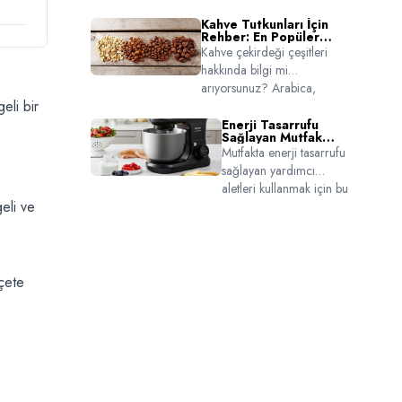
hazırlamak isteyenler için
kahveler hazırlamanın keyfini
espresso-süt oranından
Kahve Tutkunları İçin
yaşayın.
Rehber: En Popüler
sunum önerilerine kadar
Kahve Çekirdeği Türleri
Kahve çekirdeği çeşitleri
detaylı rehber. Cortado
hakkında bilgi mi
tarifi için tıklayın!
arıyorsunuz? Arabica,
eli bir
Robusta, Liberica ve Excelsa
çekirdek türlerinin farklarını,
Enerji Tasarrufu
Sağlayan Mutfak
tat profillerini ve hangi
Aletleri
Mutfakta enerji tasarrufu
damak zevkine uygun
sağlayan yardımcı
olduklarını keşfedin.
aletleri kullanmak için bu
eli ve
içeriği keşfedin. Zaman
kazandıran, bütçe
koruyan ürünler burada!
eçete