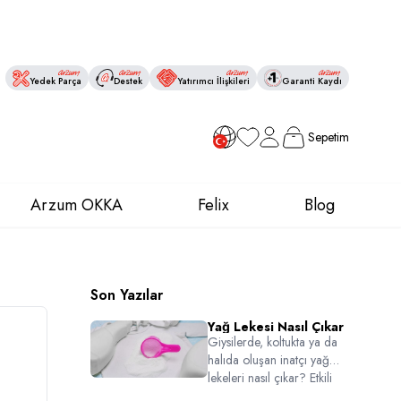
Yedek Parça
Destek
Yatırımcı İlişkileri
Garanti Kaydı
Sepetim
Favorilerim
Hesabım
Arzum OKKA
Felix
Blog
Son Yazılar
Yağ Lekesi Nasıl Çıkar
Giysilerde, koltukta ya da
halıda oluşan inatçı yağ
lekeleri nasıl çıkar? Etkili
yöntemlerle yağ lekelerini