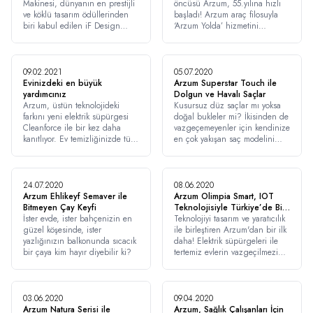
Makinesi, dünyanın en prestijli
öncüsü Arzum, 55.yılına hızlı
ve köklü tasarım ödüllerinden
başladı! Arzum araç filosuyla
biri kabul edilen iF Design
‘Arzum Yolda’ hizmetini
2021’e layık görüldü. Arzum
başlatan marka, arzum.com.tr
Tostçu Mini Tost Makinesi Ürün
ve Arzum APP mobil
Tasarımı kategorisinde ödül
uygulaması üzerinden verilen
almaya hak kazandı.
siparişleri hızla tüketicilerine
09.02.2021
05.07.2020
ulaştırıyor. Sektöründe bir ilk
Evinizdeki en büyük
Arzum Superstar Touch ile
olan ve ilk etapta İstanbul
yardımcınız
Dolgun ve Havalı Saçlar
dağıtımından sorumlu olan
Arzum, üstün teknolojideki
Kusursuz düz saçlar mı yoksa
‘Arzum Yolda’, kusursuz alışveriş
farkını yeni elektrik süpürgesi
doğal bukleler mi? İkisinden de
deneyimi sunuyor.
Cleanforce ile bir kez daha
vazgeçemeyenler için kendinize
kanıtlıyor. Ev temizliğinizde tüm
en çok yakışan saç modelini
detayları sizin için düşünen
keşfetme zamanı!
Cleanforce, dar uçlu boru ve
koltuk süpürme başlıklarıyla,
evinizin hiçbir köşesinde
24.07.2020
08.06.2020
tozdan eser bırakmıyor.
Arzum Ehlikeyf Semaver ile
Arzum Olimpia Smart, IOT
Bitmeyen Çay Keyfi
Teknolojisiyle Türkiye’de Bir
​İster evde, ister bahçenizin en
İlk!
Teknolojiyi tasarım ve yaratıcılık
güzel köşesinde, ister
ile birleştiren Arzum'dan bir ilk
yazlığınızın balkonunda sıcacık
daha! Elektrik süpürgeleri ile
bir çaya kim hayır diyebilir ki?
tertemiz evlerin vazgeçilmezi
olan Arzum, en yeni elektrik
süpürgesi ile akıllı temizliğin
anahtarını sunuyor.
03.06.2020
09.04.2020
Arzum Natura Serisi ile
Arzum, Sağlık Çalışanları İçin