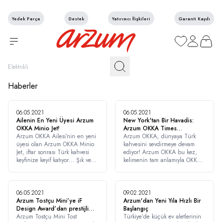
Yedek Parça
Destek
Yatırımcı İlişkileri
Garanti Kaydı
Favorilerim
Hesabım
Sepetim
Haberler
06.05.2021
06.05.2021
Ailenin En Yeni Üyesi Arzum
New York'tan Bir Havadis:
OKKA Minio Jet!
Arzum OKKA Times
Arzum OKKA Ailesi’nin en yeni
Square'da!
​Arzum OKKA, dünyaya Türk
üyesi olan Arzum OKKA Minio
kahvesini sevdirmeye devam
Jet, iftar sonrası Türk kahvesi
ediyor! Arzum OKKA bu kez,
keyfinize keyif katıyor… Şık ve
kelimenin tam anlamıyla OKKA’lı
kompakt tasarımıyla ofisinize,
bir işe imza attı ve New York
mutfağınıza farklı bir hava katan
Times Square’daki yerini aldı.
OKKA Minio Jet, tek seferde 5
fincana kadar OKKA’lı bir Türk
06.05.2021
09.02.2021
kahvesi deneyimi sunuyor.
Arzum Tostçu Mini’ye iF
Arzum'dan Yeni Yıla Hızlı Bir
Design Award’dan prestijli
Başlangıç
ödül
Arzum Tostçu Mini Tost
Türkiye’de küçük ev aletlerinin