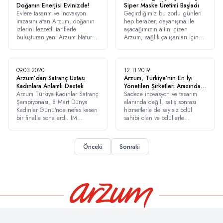
Doğanın Enerjisi Evinizde!
Siper Maske Üretimi Başladı
​Evlere tasarım ve inovasyon
​Geçirdiğimiz bu zorlu günleri
imzasını atan Arzum, doğanın
hep beraber, dayanışma ile
izlerini lezzetli tariflerle
aşacağımızın altını çizen
buluşturan yeni Arzum Natura
Arzum, sağlık çalışanları için
serisi ile tarz sahibi yaşamınızın
anlamlı bir desteğe imza atıyor.
doğal parçası olmaya aday.
#ötesinegeç sloganıyla sizi
farklı ve iddialı bir yeniliğe
09.03.2020
12.11.2019
davet eden seri, yazın rüya
Arzum’dan Satranç Ustası
Arzum, Türkiye’nin En İyi
renklerini mutfaklarınıza taşıyor.
Kadınlara Anlamlı Destek
Yönetilen Şirketleri Arasındaki
​Arzum Türkiye Kadınlar Satranç
Yerini Aldı
​Sadece inovasyon ve tasarım
Şampiyonası, 8 Mart Dünya
alanında değil, satış sonrası
Kadınlar Günü'nde nefes kesen
hizmetlerle de sayısız ödül
bir finalle sona erdi. IM
sahibi olan ve ödüllerle
Ekaterina Atalık, kupayı alarak
özdeşleşen Arzum, bu kez de
Türkiye Şampiyonu oldu.
en iyi yönetilen şirket ödülünün
sahibi oldu. Deloitte Private
Önceki
Sonraki
tarafından uygulanan ‘En İyi
Yönetilen Şirketler’