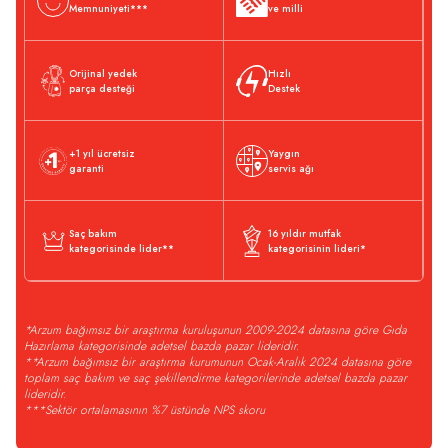
Memnuniyeti***
ve milli
Orijinal yedek
Hızlı
parça desteği
Destek
+1 yıl ücretsiz
Yaygın
garanti
servis ağı
Saç bakım
16 yıldır mutfak
kategorisinde lider**
kategorisinin lideri*
*Arzum bağımsız bir araştırma kuruluşunun 2009-2024 datasına göre Gıda
Hazırlama kategorisinde adetsel bazda pazar lideridir.
**Arzum bağımsız bir araştırma kurumunun Ocak-Aralık 2024 datasına göre
toplam saç bakım ve saç şekillendirme kategorilerinde adetsel bazda pazar
lideridir.
***Sektör ortalamasının %7 üstünde NPS skoru