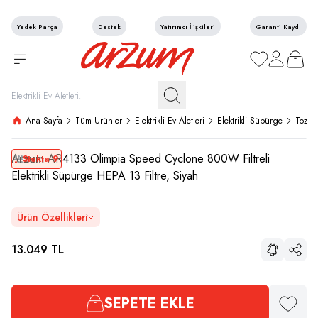
Yedek Parça
Destek
Yatırımcı İlişkileri
Garanti Kaydı
Favorilerim
Hesabım
Sepetim
Ana Sayfa
Tüm Ürünler
Elektrikli Ev Aletleri
Elektrikli Süpürge
Toz To
Arzum
AR4133 Olimpia Speed Cyclone 800W Filtreli
Stokta 9
Elektrikli Süpürge HEPA 13 Filtre, Siyah
Ürün Özellikleri
13.049
TL
Paylaş
SEPETE EKLE
Favoriye