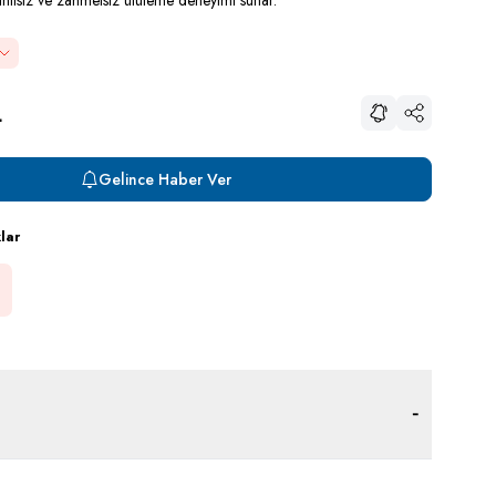
sintisiz ve zahmetsiz ütüleme deneyimi sunar.
L
Paylaş
Gelince Haber Ver
klar