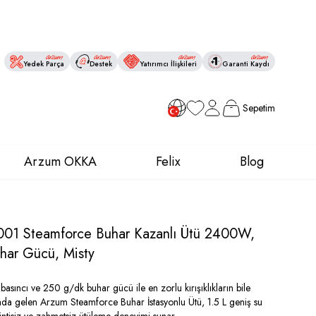
Yedek Parça
Destek
Yatırımcı İlişkileri
Garanti Kaydı
Sepetim
Favorilerim
Hesabım
Arzum OKKA
Felix
Blog
01 Steamforce Buhar Kazanlı Ütü 2400W,
har Gücü, Misty
asıncı ve 250 g/dk buhar gücü ile en zorlu kırışıklıkların bile
ada gelen Arzum Steamforce Buhar İstasyonlu Ütü, 1.5 L geniş su