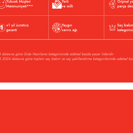
Yüksek Müşteri
Yerli
Orijinal 
Memnuniyeti***
ve milli
parça des
+1 yıl ücretsiz
Yaygın
Saç bakı
garanti
servis ağı
kategoris
datasına göre Gıda Hazırlama kategorisinde adetsel bazda pazar lideridir.
 2024 datasına göre toplam saç bakım ve saç şekillendirme kategorilerinde adetsel baz
+3
laştır
Karşılaştır
KA
OK0047 Okka Barista Compact Otomatik
Arzum
AR1189 Crust Mix Lite 
esso Makinesi, Krom
Kapasiteli 3 Farklı Aparat 150