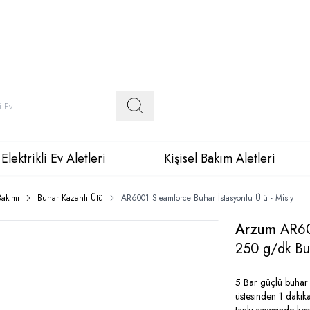
Elektrikli Ev Aletleri
Kişisel Bakım Aletleri
Bakımı
Buhar Kazanlı Ütü
AR6001 Steamforce Buhar İstasyonlu Ütü - Misty
Arzum
AR60
250 g/dk Bu
5 Bar güçlü buhar b
üstesinden 1 dakik