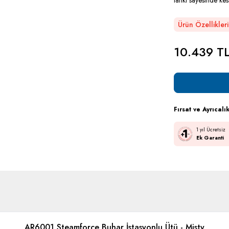
tankı sayesinde ke
Ürün Özellikleri
10.439
T
Fırsat ve Ayrıcalı
1 yıl Ücretsiz
Ek Garanti
AR6001 Steamforce Buhar İstasyonlu Ütü - Misty