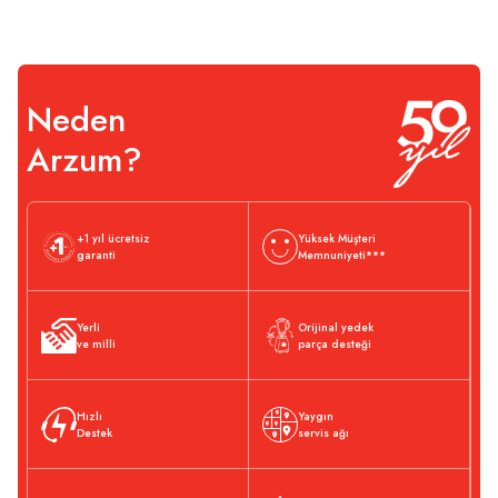
Neden
Arzum?
+1 yıl ücretsiz
Yüksek Müşteri
garanti
Memnuniyeti***
Yerli
Orijinal yedek
ve milli
parça desteği
Hızlı
Yaygın
Destek
servis ağı