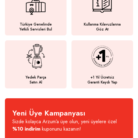
Türkiye Genelinde
Kullanma Kılavuzlarına
Yetkili Servisleri Bul
Göz At
Yedek Parça
+1 Yıl Ücretsiz
Satın Al
Garanti Kaydı Yap
Yeni Üye Kampanyası
Sizde kolayca Arzum’a üye olun, yeni üyelere özel
%10 indirim
kuponunu kazanın!