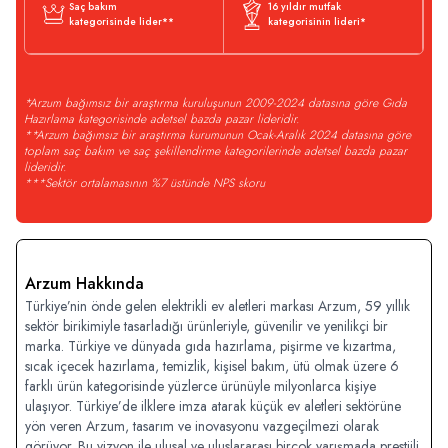
Saç bakım
16 yıldır mutfak
kategorisinde lider**
kategorisinin lideri*
*Arzum bağımsız bir araştırma kuruluşunun 2009-2024 datasına göre Gıda
Hazırlama kategorisinde adetsel bazda pazar lideridir.
**Arzum bağımsız bir araştırma kurumunun Ocak-Aralık 2024 datasına göre
toplam saç bakım ve saç şekillendirme kategorilerinde adetsel bazda pazar
lideridir.
***Sektör ortalamasının %7 üstünde NPS skoru
Arzum Hakkında
Türkiye’nin önde gelen elektrikli ev aletleri markası Arzum, 59 yıllık
sektör birikimiyle tasarladığı ürünleriyle, güvenilir ve yenilikçi bir
marka. Türkiye ve dünyada gıda hazırlama, pişirme ve kızartma,
sıcak içecek hazırlama, temizlik, kişisel bakım, ütü olmak üzere 6
farklı ürün kategorisinde yüzlerce ürünüyle milyonlarca kişiye
ulaşıyor. Türkiye’de ilklere imza atarak küçük ev aletleri sektörüne
yön veren Arzum, tasarım ve inovasyonu vazgeçilmezi olarak
görüyor. Bu vizyon ile ulusal ve uluslararası birçok yarışmada prestijli