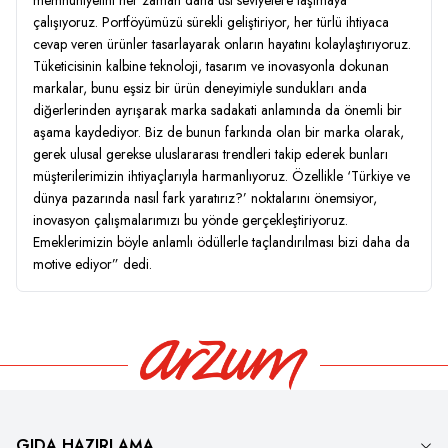
memnuniyetini her zaman daha üst seviyelere taşımaya
çalışıyoruz. Portföyümüzü sürekli geliştiriyor, her türlü ihtiyaca
cevap veren ürünler tasarlayarak onların hayatını kolaylaştırıyoruz.
Tüketicisinin kalbine teknoloji, tasarım ve inovasyonla dokunan
markalar, bunu eşsiz bir ürün deneyimiyle sundukları anda
diğerlerinden ayrışarak marka sadakati anlamında da önemli bir
aşama kaydediyor. Biz de bunun farkında olan bir marka olarak,
gerek ulusal gerekse uluslararası trendleri takip ederek bunları
müşterilerimizin ihtiyaçlarıyla harmanlıyoruz. Özellikle ‘Türkiye ve
dünya pazarında nasıl fark yaratırız?’ noktalarını önemsiyor,
inovasyon çalışmalarımızı bu yönde gerçekleştiriyoruz.
Emeklerimizin böyle anlamlı ödüllerle taçlandırılması bizi daha da
motive ediyor” dedi.
GIDA HAZIRLAMA