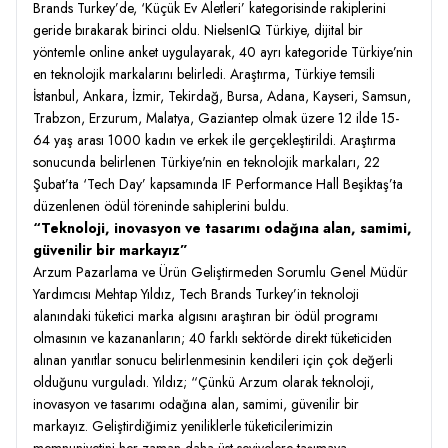
Brands Turkey’de, ‘Küçük Ev Aletleri’ kategorisinde rakiplerini
geride bırakarak birinci oldu. NielsenIQ Türkiye, dijital bir
yöntemle online anket uygulayarak, 40 ayrı kategoride Türkiye’nin
en teknolojik markalarını belirledi. Araştırma, Türkiye temsili
İstanbul, Ankara, İzmir, Tekirdağ, Bursa, Adana, Kayseri, Samsun,
Trabzon, Erzurum, Malatya, Gaziantep olmak üzere 12 ilde 15-
64 yaş arası 1000 kadın ve erkek ile gerçekleştirildi. Araştırma
sonucunda belirlenen Türkiye'nin en teknolojik markaları, 22
Şubat’ta ‘Tech Day’ kapsamında IF Performance Hall Beşiktaş’ta
düzenlenen ödül töreninde sahiplerini buldu.
“
Teknoloji, inovasyon ve tasarımı odağına alan, samimi,
güvenilir bir markayız
”
Arzum Pazarlama ve Ürün Geliştirmeden Sorumlu Genel Müdür
Yardımcısı Mehtap Yıldız, Tech Brands Turkey’in teknoloji
alanındaki tüketici marka algısını araştıran bir ödül programı
olmasının ve kazananların; 40 farklı sektörde direkt tüketiciden
alınan yanıtlar sonucu belirlenmesinin kendileri için çok değerli
olduğunu vurguladı. Yıldız; “Çünkü Arzum olarak teknoloji,
inovasyon ve tasarımı odağına alan, samimi, güvenilir bir
markayız. Geliştirdiğimiz yeniliklerle tüketicilerimizin