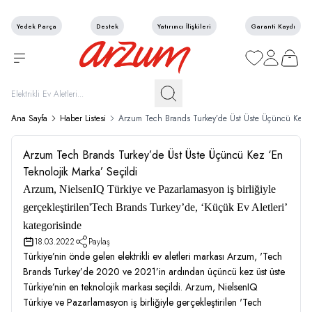
Yedek Parça
Destek
Yatırımcı İlişkileri
Garanti Kaydı
Favorilerim
Hesabım
Sepetim
Ana Sayfa
Haber Listesi
Arzum Tech Brands Turkey’de Üst Üste Üçüncü Kez ‘E
Arzum Tech Brands Turkey’de Üst Üste Üçüncü Kez ‘En
Teknolojik Marka’ Seçildi
Arzum, NielsenIQ Türkiye ve Pazarlamasyon iş birliğiyle
gerçekleştirilen'Tech Brands Turkey’de, ‘Küçük Ev Aletleri’
kategorisinde
18.03.2022
Paylaş
Türkiye’nin önde gelen elektrikli ev aletleri markası Arzum, 'Tech
Brands Turkey’de 2020 ve 2021’in ardından üçüncü kez üst üste
Türkiye’nin en teknolojik markası seçildi. Arzum, NielsenIQ
Türkiye ve Pazarlamasyon iş birliğiyle gerçekleştirilen 'Tech