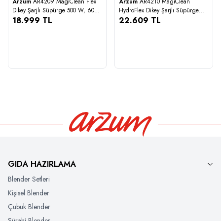
Arzum
AR4209 MagiClean Flex
Arzum
AR4210 MagiClean
Karşılaştır
Karşılaştır
Dikey Şarjlı Süpürge 500 W, 60
HydroFlex Dikey Şarjlı Süpürge
Yeni
Yeni
Dk Kullanım, Siyah
18.999
TL
500W, BLDC Motor Gücü, 60 Dk
22.609
TL
Kullanım, Siyah
18.999
22.609
GIDA HAZIRLAMA
Blender Setleri
Kişisel Blender
Çubuk Blender
Sürahi Blender