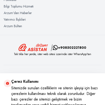
Bilgi Toplumu Hizmeti
Arzum'dan Haberler
Yatırımcı İlişkileri
Arzum Bülten
+908502221800
Tek tıkla her yerde, ister web sitesi üzerinde ister WharsApp’tan
Sosyal Medya
Çerez Kullanımı
Instagram
Youtube
Facebook
Twitter
Sitemizde sunulan özelliklerin ve sitenin işleyişi için bazı
çerezlerin kullanılması teknik olarak zorunludur. Diğer
bazı çerezler de sitemizi geliştirmek ve bizim
tarafımızdan veya yetkili hizmet sağlayıcılarımız