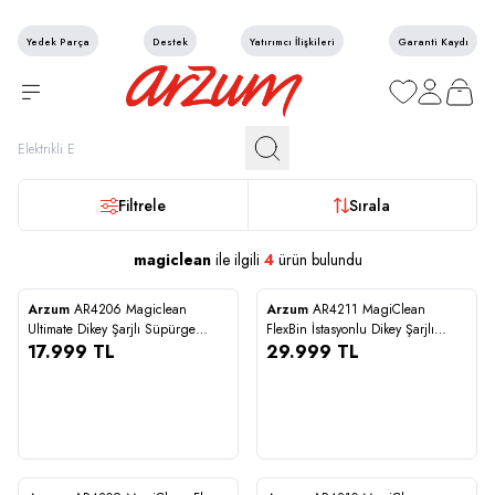
Yedek Parça
Destek
Yatırımcı İlişkileri
Garanti Kaydı
Favorilerim
Hesabım
Sepetim
Filtrele
Sırala
magiclean
ile ilgili
4
ürün bulundu
Arzum
AR4206 Magiclean
Arzum
AR4211 MagiClean
Karşılaştır
Karşılaştır
Ultimate Dikey Şarjlı Süpürge
FlexBin İstasyonlu Dikey Şarjlı
Yeni
300W BLDC Motoru, Mor
17.999
TL
Süpürge 500W, BLDC Motor,
29.999
TL
Siyah
17.999
29.999
STOĞA GELİNCE HABER VER
STOĞA GELİNCE HABER VER